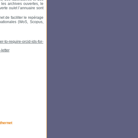
es archives ouvertes, le
erte ou/et l’annuaire sont
t de faciliter le repérage
nationales (WoS, Scopus,
-to-require-orcid-ids-for-
letter
thernet