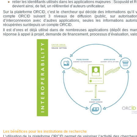
relier les identifiants utilisés dans les applications majeures : ScopusId et
devient ainsi, de fait, un référentiel d’auteurs unificateur.
Sur la plateforme ORCID, c’est le chercheur qui décide des informations qu’il v
compte ORCID suivant 3 niveaux de diffusion (public, sur autorisation
d’interconnexion avec d’autres applications, seules les informations autor
récupérées sur/depuis un compte ORCID.
Il est d’ores et déjà utilisé dans de nombreuses applications (dépôt des manu
réponse à appel à projet, demande de financement, processus d’évaluation, valo
Les bénéfices pour les institutions de recherche
L’utilisation de la plateforme ORCID permet de valoriser l’activité des chercheur