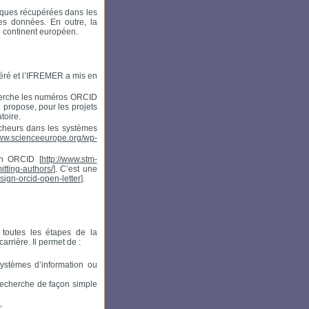
liques récupérées dans les
des données. En outre, la
e continent européen.
héré et l’IFREMER a mis en
herche les numéros ORCID
R propose, pour les projets
toire.
rcheurs dans les systèmes
www.scienceeurope.org/wp-
 un ORCID [
http://www.stm-
itting-authors/
]. C’est une
sign-orcid-open-letter
].
 toutes les étapes de la
arrière. Il permet de :
systèmes d’information ou
 recherche de façon simple
,