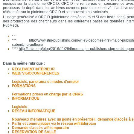
équipes sur la plateforme ORCID. ORCID ne rentre pas en concurrence avec l
processus de dépôt dans les archives ouvertes peut être conservé. L’archive ouv
référencés sur la plateforme ORCID et se trouvent ainsi valorisés.
L’usage généralisé d’ORCID (plateforme des éditeurs et SI des institutions) perme
des productions des chercheurs dans les différentes bases de données inter
PubMed).
**
***
http://www.stm-publishing.com/wiley-becomes-first-major-publisher
submitting-authors/
****
http://orcid.org/blog/2016/11/29/three-major-publishers-sign-orcid-open-
Dans la même rubrique :
RÈGLEMENT INTÉRIEUR
WEB/ VISIOCONFERENCES
Logiciels, panorama et modes d’emploi
FORMATIONS
Formations prises en charge par le CNRS
INFORMATIQUE
Logiciels
RESEAU INFORMATIQUE
Nouveaux membres avec un poste en présentiel : demande d’accès à e
Partir et communiquer via le réseau wifi Eduroam
Demande d’accès wifi temporaire
RESERVATION DE SALLE