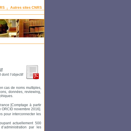
NRS
Autres sites CNRS
df
dont l’objectif
en cas de noms multiples,
ons, données, reviewing,
aphiques.
France [Comptage à partir
urce ORCID novembre 2016].
s pour interconnecter les
groupant actuellement 500
d’administration par les