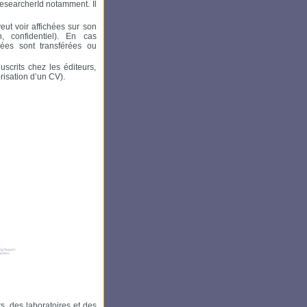
 ResearcherId notamment. Il
eut voir affichées sur son
, confidentiel). En cas
isées sont transférées ou
scrits chez les éditeurs,
risation d’un CV).
s, des laboratoires et des