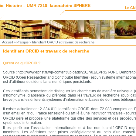
ie, Histoire – UMR 7219, laboratoire SPHERE
Le C
Accueil
>
Pratique
> Identifiant ORCID et travaux de recherche
Identifiant ORCID et travaux de recherche
Qu’est ce qu’ORCID ?
Source :
http://www.eprist.fr/wp-content/uploads/2017/01/EPRIST-ORCIDenbref.p
ORCID (Open Researcher and Contributor Identifier) est un système international 
est d’attribuer des identifiants numériques persistants.
Ces identifiants permettent de distinguer les chercheurs de manière univoque (
d’homonymie, d’absence du prénom) dans les travaux de recherche (publicati
brevet) dans les différents systèmes d’information et bases de données bibliogr
Il existe actuellement 2 834 011 identifiants ORCID dont 72 083 comptes en 
d’un email en .fr ou France renseigné ou affilié à une institution française - so
ORCID gère et propose une plateforme qui offre des services et des procédure
systèmes d’information.
Il est porté par l’association internationale et à but non lucratif ORCID re
membres. Les décisions sont prises collégialement au sein d’un conseil 