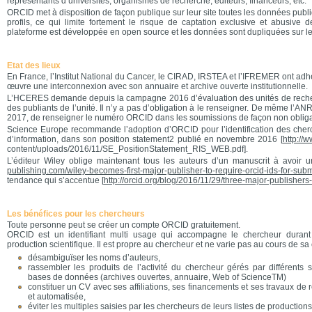
représentants d’universités, organismes de recherche, éditeurs, financeurs, etc.
ORCID met à disposition de façon publique sur leur site toutes les données pub
profils, ce qui limite fortement le risque de captation exclusive et abusive 
plateforme est développée en open source et les données sont dupliquées sur l
Etat des lieux
En France, l’Institut National du Cancer, le CIRAD, IRSTEA et l’IFREMER ont ad
œuvre une interconnexion avec son annuaire et archive ouverte institutionnelle.
L’HCERES demande depuis la campagne 2016 d’évaluation des unités de rec
des publiants de l’unité. Il n’y a pas d’obligation à le renseigner. De même l’AN
2017, de renseigner le numéro ORCID dans les soumissions de façon non obliga
Science Europe recommande l’adoption d’ORCID pour l’identification des che
d’information, dans son position statement2 publié en novembre 2016 [
http://
content/uploads/2016/11/SE_PositionStatement_RIS_WEB.pdf].
L’éditeur Wiley oblige maintenant tous les auteurs d’un manuscrit à avoir
publishing.com/wiley-becomes-first-major-publisher-to-require-orcid-ids-for-subm
tendance qui s’accentue [
http://orcid.org/blog/2016/11/29/three-major-publishers-
Les bénéfices pour les chercheurs
Toute personne peut se créer un compte ORCID gratuitement.
ORCID est un identifiant multi usage qui accompagne le chercheur durant
production scientifique. Il est propre au chercheur et ne varie pas au cours de sa c
désambiguïser les noms d’auteurs,
rassembler les produits de l’activité du chercheur gérés par différents 
bases de données (archives ouvertes, annuaire, Web of ScienceTM)
constituer un CV avec ses affiliations, ses financements et ses travaux de
et automatisée,
éviter les multiples saisies par les chercheurs de leurs listes de productions