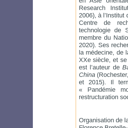
en Asie oriental
Research Instit
2006), à l’Instit
Centre de rech
technologie de S
membre du Nation
2020). Ses recher
la médecine, de 
XXe siècle, et se
est l’auteur de
B
China
(Rochester,
et 2015). Il ter
« Pandémie mond
restructuration s
Organisation de l
Florence Bretelle