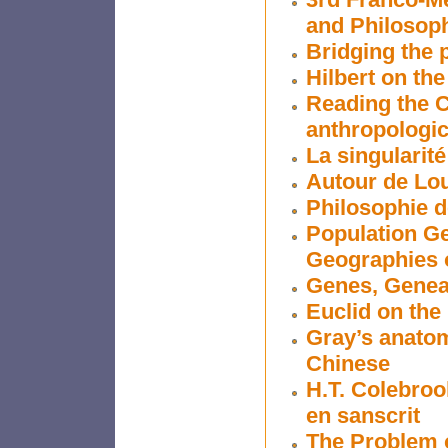
and Philosoph
Bridging the 
Hilbert on th
Reading the C
anthropologic
La singularité
Autour de Lou
Philosophie de
Population Ge
Geographies 
Genes, Geneal
Euclid on the
Gray’s anatomy
Chinese
H.T. Colebroo
en sanscrit
The Problem o