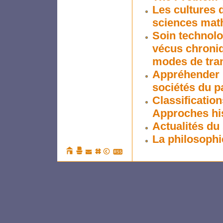
Les cultures d
sciences mat
Soin technolo
vécus chroniq
modes de tra
Appréhender l
sociétés du p
Classification
Approches his
Actualités du
La philosophi