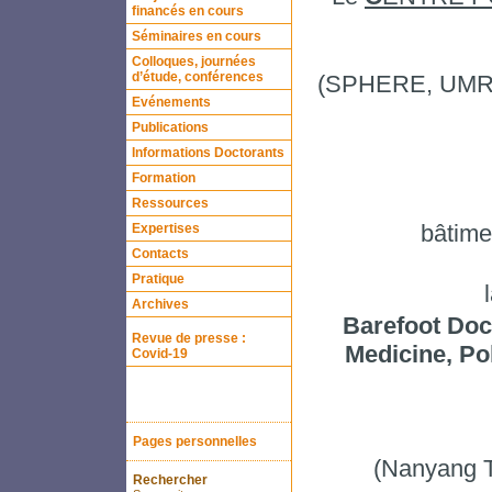
financés en cours
Séminaires en cours
Colloques, journées
d’étude, conférences
(SPHERE, UMR 7
Evénements
Publications
Informations Doctorants
Formation
Ressources
bâtime
Expertises
Contacts
Pratique
Archives
Barefoot Doct
Revue de presse :
Medicine, Pol
Covid-19
Pages personnelles
(Nanyang T
Rechercher