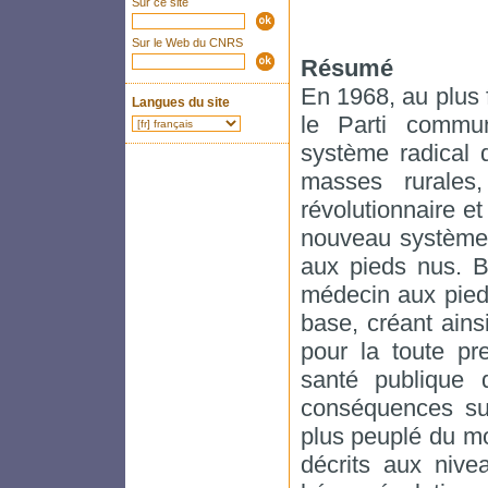
Sur ce site
Sur le Web du CNRS
Résumé
En 1968, au plus f
Langues du site
le Parti commu
système radical 
masses rurales,
révolutionnaire et
nouveau système 
aux pieds nus. B
médecin aux pied
base, créant ains
pour la toute pr
santé publique
conséquences su
plus peuplé du m
décrits aux nive