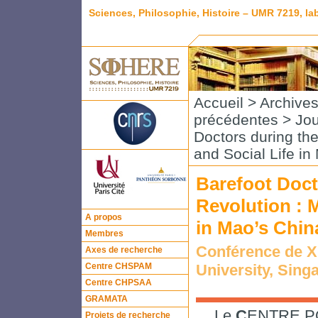
Sciences, Philosophie, Histoire – UMR 7219, l
Accueil
>
Archive
précédentes
>
Jou
Doctors during the
and Social Life in
Barefoot Doct
Revolution : M
A propos
in Mao’s Chin
Membres
Conférence de X
Axes de recherche
Centre CHSPAM
University, Sing
Centre CHPSAA
GRAMATA
Le
C
ENTRE 
Projets de recherche