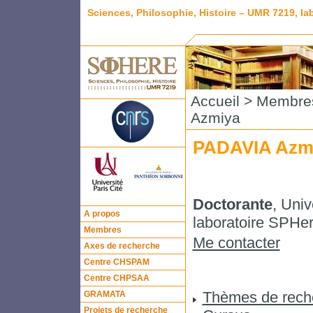
Sciences, Philosophie, Histoire – UMR 7219, l
Accueil
>
Membre
Azmiya
PADAVIA Azm
Doctorante
, Univ
A propos
laboratoire SPHe
Membres
Me contacter
Axes de recherche
Centre CHSPAM
Centre CHPSAA
Thèmes de rech
GRAMATA
Projets de recherche