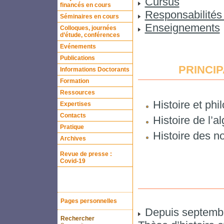
Cursus
financés en cours
Responsabilités 
Séminaires en cours
Enseignements
Colloques, journées
d’étude, conférences
Evénements
Publications
PRINCI
Informations Doctorants
Formation
Ressources
Histoire et ph
Expertises
Contacts
Histoire de l’a
Pratique
Histoire des 
Archives
Revue de presse :
Covid-19
Pages personnelles
Depuis septemb
Rechercher