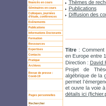
Thèmes de rech
financés en cours
Publications
Séminaires en cours
Colloques, journées
Diffusion des c
d’étude, conférences
Evénements
Publications
Informations Doctorants
Formation
Ressources
Titre
: Comment s
Expertises
Contacts
en Europe entre 
Pratique
Direction :
David 
Archives
Projet de Thès
Revue de presse :
algébrique de la g
Covid-19
permet l’émergen
et ouvre la voie 
détails ici (fichier.
Pages personnelles
Rechercher