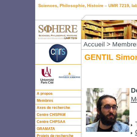
Sciences, Philosophie, Histoire – UMR 7219, l
Accueil
>
Membre
GENTIL Simo
D
A propos
M
Membres
Axes de recherche
Centre CHSPAM
Centre CHPSAA
GRAMATA
Projets de recherche