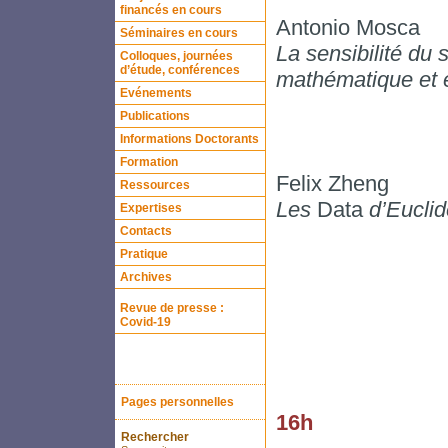
financés en cours
Antonio Mosca
Séminaires en cours
La sensibilité du 
Colloques, journées
d’étude, conférences
mathématique et 
Evénements
Publications
Informations Doctorants
Formation
Felix Zheng
Ressources
Les
Data
d’Euclid
Expertises
Contacts
Pratique
Archives
Revue de presse :
Covid-19
Pages personnelles
16h
Rechercher