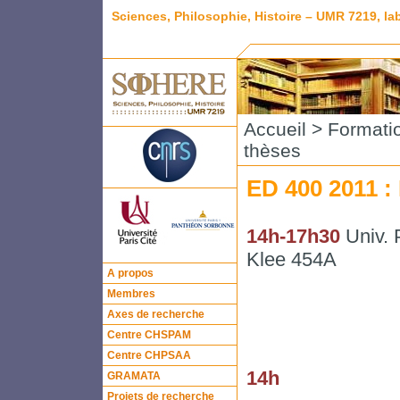
Sciences, Philosophie, Histoire – UMR 7219, l
Accueil
>
Formati
thèses
ED 400 2011 :
14h-17h30
Univ. 
Klee 454A
A propos
Membres
Axes de recherche
Centre CHSPAM
Centre CHPSAA
14h
GRAMATA
Projets de recherche