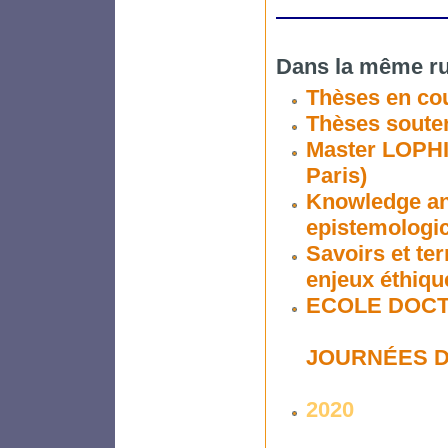
Dans la même ru
Thèses en co
Thèses soute
Master LOPHI
Paris)
Knowledge and 
epistemologic
Savoirs et ter
enjeux éthiqu
ECOLE DOCT
JOURNÉES D
2020