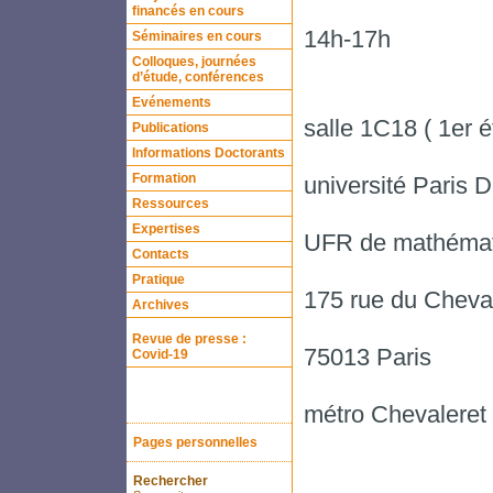
financés en cours
14h-17h
Séminaires en cours
Colloques, journées
d’étude, conférences
Evénements
salle 1C18 ( 1er é
Publications
Informations Doctorants
Formation
université Paris D
Ressources
Expertises
UFR de mathémat
Contacts
Pratique
175 rue du Cheva
Archives
Revue de presse :
75013 Paris
Covid-19
métro Chevaleret 
Pages personnelles
Rechercher