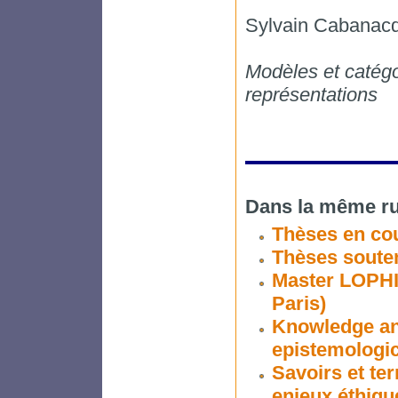
Sylvain Cabana
Modèles et catégo
représentations
Dans la même ru
Thèses en co
Thèses soute
Master LOPHI
Paris)
Knowledge and 
epistemologic
Savoirs et ter
enjeux éthiqu