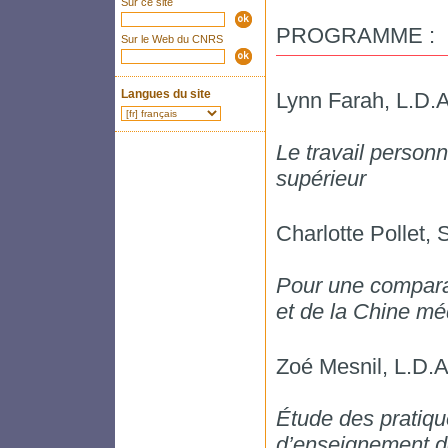
Sur ce site
PROGRAMME :
Sur le Web du CNRS
Langues du site
Lynn Farah, L.D.
Le travail person
supérieur
Charlotte Pollet
Pour une comparai
et de la Chine méd
Zoé Mesnil, L.D.A
Étude des pratiqu
d’enseignement de