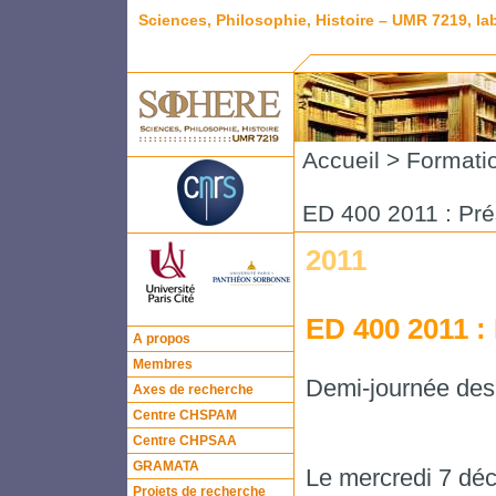
Sciences, Philosophie, Histoire – UMR 7219, l
Accueil
>
Formati
ED 400 2011 : Pré
2011
ED 400 2011 :
A propos
Membres
Demi-journée des
Axes de recherche
Centre CHSPAM
Centre CHPSAA
GRAMATA
Le mercredi 7 dé
Projets de recherche