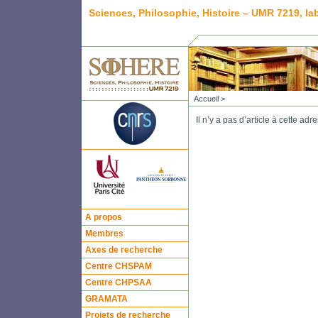
Sciences, Philosophie, Histoire – UMR 7219, l
Accueil
>
Il n’y a pas d’article à cette adr
A propos
Membres
Axes de recherche
Centre CHSPAM
Centre CHPSAA
GRAMATA
Projets de recherche