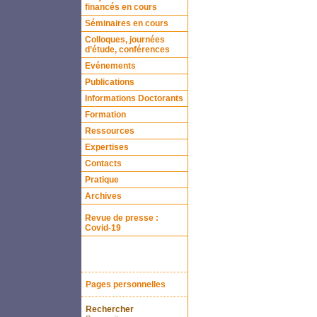
financés en cours
Séminaires en cours
Colloques, journées
d’étude, conférences
Evénements
Publications
Informations Doctorants
Formation
Ressources
Expertises
Contacts
Pratique
Archives
Revue de presse :
Covid-19
Pages personnelles
Rechercher