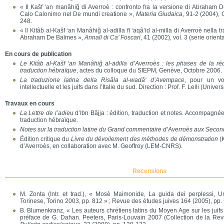
« Il Kašf ‘an manâhiğ di Averroè : confronto fra la versione di Abraham D
Calo Calonimo nel De mundi creatione »,
Materia Giudaica
, 91-2 (2004), 
248.
« Il Kitâb al-Kašf ‘an Manâhiğ al-adilla fī ‘aqâ’id al-milla di Averroè nella 
Abraham De Balmes »,
Annali di Ca’ Foscari
, 41 (2002), vol. 3 (serie orient
En cours de publication
Le Kitâb al-Kašf ‘an Manâhiğ al-adilla d’Averroès : les phases de la ré
traduction hébraïque
, actes du colloque du SIEPM, Genève, Octobre 2006.
La traduzione latina della Risâla al-wadâ‘ d’Avempace
, pour un vo
intellectuelle et les juifs dans l’Italie du sud. Direction : Prof. F. Lelli (Univer
Travaux en cours
La Lettre de l’adieu
d’Ibn Bâjja : édition, traduction et notes. Accompagnée 
traduction hébraïque.
Notes sur la traduction latine du Grand commentaire d’Averroès aux Second
Édition critique du
Livre du dévoilement des méthodes de démonstration
(K
d’Averroès, en collaboration avec M. Geoffroy (LEM-CNRS).
Recensions
M. Zonta (Intr. et trad.), « Mosè Maimonide, La guida dei perplessi, Un
Torinese, Torino 2003, pp. 812 » ; Revue des études juives 164 (2005), pp.
B. Blumenkranz, « Les auteurs chrétiens latins du Moyen Age sur les juifs
préface de G. Dahan. Peeters, Paris-Louvain 2007 (Collection de la Rev