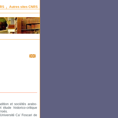
NRS
Autres sites CNRS
dition et sociétés arabo-
 étude historico-critique
roès.
Université Ca’ Foscari de