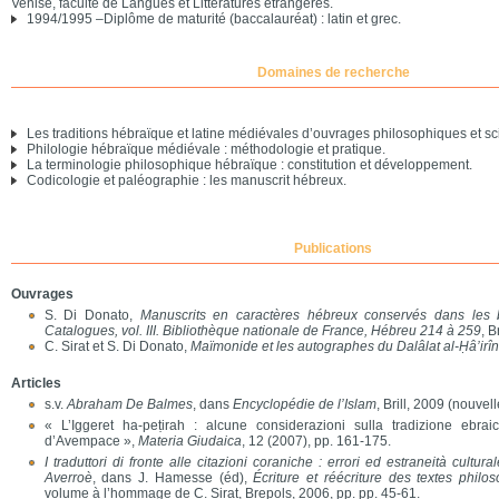
Venise, faculté de Langues et Littératures étrangères.
1994/1995 –Diplôme de maturité (baccalauréat) : latin et grec.
Domaines de recherche
Les traditions hébraïque et latine médiévales d’ouvrages philosophiques et sci
Philologie hébraïque médiévale : méthodologie et pratique.
La terminologie philosophique hébraïque : constitution et développement.
Codicologie et paléographie : les manuscrit hébreux.
Publications
Ouvrages
S. Di Donato,
Manuscrits en caractères hébreux conservés dans les 
Catalogues, vol. III. Bibliothèque nationale de France, Hébreu 214 à 259
, B
C. Sirat et S. Di Donato,
Maïmonide et les autographes du Dalâlat al-Ḥâ’irîn
Articles
s.v.
Abraham De Balmes
, dans
Encyclopédie de l’Islam
, Brill, 2009 (nouvell
« L’Iggeret ha-peṭirah : alcune considerazioni sulla tradizione ebrai
d’Avempace »,
Materia Giudaica
, 12 (2007), pp. 161-175.
I traduttori di fronte alle citazioni coraniche : errori ed estraneità cultural
Averroè
, dans J. Hamesse (éd),
Écriture et réécriture des textes phi
volume à l’hommage de C. Sirat, Brepols, 2006, pp. pp. 45-61.