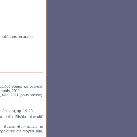
entifiques en arabe.
bibliothèques de France.
repols, 2011.
, Vrin
, 2011 (sous presse)
e édition), pp. 19-20.
ca della Risâla al-wadâ‘
e. Il caso di un trattato di
losophiques du moyen âge
,