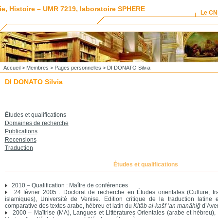
ie, Histoire – UMR 7219, laboratoire SPHERE
Le C
Accueil
>
Membres
>
Pages personnelles
> DI DONATO Silvia
DI DONATO Silvia
Études et qualifications
Domaines de recherche
Publications
Recensions
Traduction
Études et qualifications
2010 – Qualification : Maître de conférences
24 février 2005 : Doctorat de recherche en Études orientales (Culture, tra
islamiques), Université de Venise. Edition critique de la traduction latine et
comparative des textes arabe, hébreu et latin du
Kitâb al-kašf ‘an manâhiğ
d’Aver
2000 – Maîtrise (MA), Langues et Littératures Orientales (arabe et hébreu), 