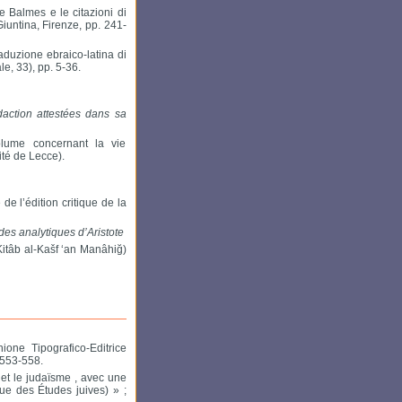
e Balmes e le citazioni di
Giuntina, Firenze, pp. 241-
traduzione ebraico-latina di
ale, 33), pp. 5-36.
daction attestées dans sa
lume concernant la vie
sité de Lecce).
de l’édition critique de la
es analytiques d’Aristote
itâb al-Kašf ‘an Manâhiğ)
ione Tipografico-Editrice
 553-558.
 et le judaïsme , avec une
ue des Études juives) » ;