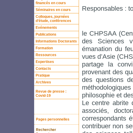
financés en cours
Responsables : t
Séminaires en cours
Colloques, journées
d’étude, conférences
Evénements
le CHPSAA (Centr
Publications
des Sciences vu
Informations Doctorants
émanation du feu
Formation
Ressources
vues d’Asie (CHS
Expertises
partage la convi
Contacts
provenant des qu
Pratique
des questions de
Archives
méthodologiques
Revue de presse :
philosophie et de
Covid-19
Le centre abrite
associés, docto
correspondants ét
Pages personnelles
contribuer non se
Rechercher