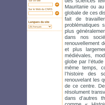
des sciences tel
Sur ce site
Mauritanie ou au
Sur le Web du CNRS
globale de ces dis
fait de travail
Langues du site
problématiques s
plus généralemen
dans nos socié
renouvellement de 
et plus largemen
médiévales, mod
globe par l’étude
même temps, co
l’histoire des 
renouvelant les qu
de ce centre. De 
résolument transve
dans d’autres t
comme « Histoir