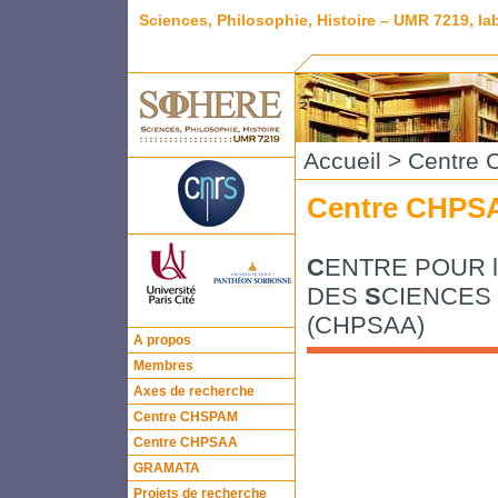
Sciences, Philosophie, Histoire – UMR 7219, l
Accueil
> Centre
Centre CHPS
C
ENTRE POUR l
DES
S
CIENCES 
(CHPSAA)
A propos
Membres
Axes de recherche
Centre CHSPAM
Centre CHPSAA
GRAMATA
Projets de recherche