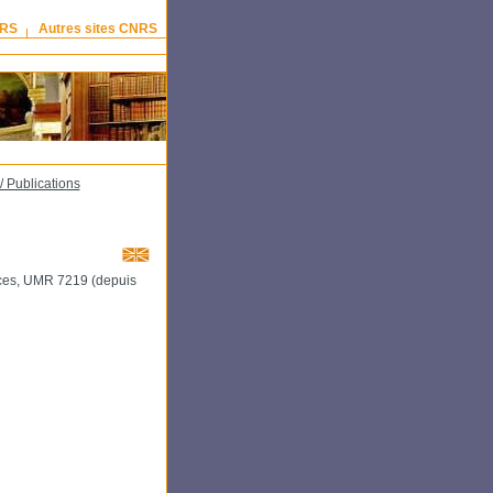
NRS
Autres sites CNRS
/ Publications
nces, UMR 7219 (depuis