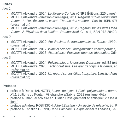
Livres
Axe 1
MOATTI, Alexandre, 2014,
Le Mystère Coriolis
(CNRS Éditions, 225 pages) 
MOATTI, Alexandre (direction d’ouvrage), 2011,
Regards sur les textes fond
Volume 1 - De l’écriture au calcul - Théorie des nombres
, Cassini, ISBN 9
(
présentation
)
MOATTI, Alexandre (direction d’ouvrage), 2012,
Regards sur les textes fond
Volume 2- Physique de la lumière- Radioactivité
, Cassini, ISBN 978-28422
Axe 2
MOATTI, Alexandre, 2020,
Aux Racines du transhumanisme. France, 1930
(
présentation
).
MOATTI, Alexandre, 2017,
Islam et science : antagonismes contemporains
,
MOATTI, Alexandre, 2013,
Alterscience. Postures, dogmes, idéologies
, Odil
Axe 3
MOATTI, Alexandre, 2024,
Polytechnique, le dessous Descartes
, éd. B2 (
pr
MOATTI, Alexandre, 2023,
Technocratisme. Les grands corps à la dérive
, é
(
présentation
).
MOATTI, Alexandre, 2022,
Un regard sur les élites françaises. L’Institut A
(
présentation
).
Préfaces
préface à Denis HANNOTIN,
Lettres de Lyon : L’École polytechnique durant
X41
, éditions du Poutan, Villefranche s/Saône, 2022 (en ligne
HAL
)
préface au manuel scolaire éd. Didier ’Enseignement scientifique’, classe d
ligne
).
préface à Andrew ROBINSON,
Albert Einstein - Un siècle de relativité
, éd. 
préface à Christian GERINI,
Henri Poincaré : Ce que disent les choses
, SA