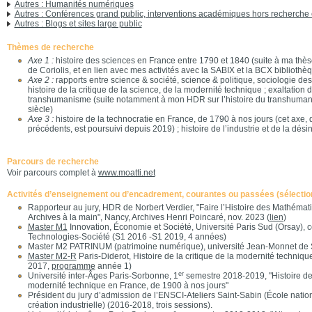
Autres : Humanités numériques
Autres : Conférences grand public, interventions académiques hors recherche 
Autres : Blogs et sites large public
Thèmes de recherche
Axe 1 :
histoire des sciences en France entre 1790 et 1840 (suite à ma th
de Coriolis, et en lien avec mes activités avec la SABIX et la BCX biblioth
Axe 2 :
rapports entre science & société, science & politique, sociologie des
histoire de la critique de la science, de la modernité technique ; exaltation d
transhumanisme (suite notamment à mon HDR sur l’histoire du transhuma
siècle)
Axe 3 :
histoire de la technocratie en France, de 1790 à nos jours (cet axe,
précédents, est poursuivi depuis 2019) ; histoire de l’industrie et de la désin
Parcours de recherche
Voir parcours complet à
www.moatti.net
Activités d’enseignement ou d’encadrement, courantes ou passées (sélectio
Rapporteur au jury, HDR de Norbert Verdier, "Faire l’Histoire des Mathémati
Archives à la main", Nancy, Archives Henri Poincaré, nov. 2023 (
lien
)
Master M1
Innovation, Économie et Société, Université Paris Sud (Orsay), 
Technologies-Société (S1 2016 -S1 2019, 4 années)
Master M2 PATRINUM (patrimoine numérique), université Jean-Monnet de S
Master M2-R
Paris-Diderot, Histoire de la critique de la modernité techn
2017,
programme
année 1)
er
Université inter-Âges Paris-Sorbonne, 1
semestre 2018-2019, "Histoire de l
modernité technique en France, de 1900 à nos jours"
Président du jury d’admission de l’ENSCI-Ateliers Saint-Sabin (École natio
création industrielle) (2016-2018, trois sessions).