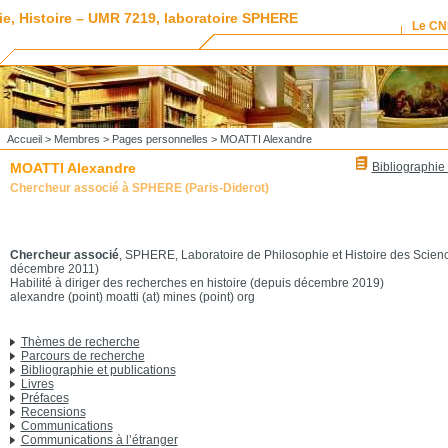
ie, Histoire – UMR 7219, laboratoire SPHERE
Le C
Accueil
>
Membres
>
Pages personnelles
> MOATTI Alexandre
MOATTI Alexandre
Bibliographie 
Chercheur associé à SPHERE (Paris-Diderot)
Chercheur associé
, SPHERE, Laboratoire de Philosophie et Histoire des Scie
décembre 2011)
Habilité à diriger des recherches en histoire (depuis décembre 2019)
alexandre (point) moatti (at) mines (point) org
Thèmes de recherche
Parcours de recherche
Bibliographie et publications
Livres
Préfaces
Recensions
Communications
Communications à l’étranger