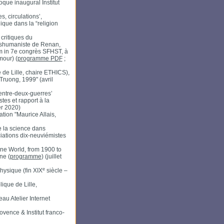
oque inaugural Institut
, circulations’,
nique dans la “religion
 critiques du
anshumaniste de Renan,
em in 7e congrès SFHST, à
mour) (
programme PDF
;
e de Lille, chaire ETHICS),
Truong, 1999" (avril
ntre-deux-guerres’
tes et rapport à la
er 2020)
on "Maurice Allais,
e la science dans
iations dix-neuviémistes
one World, from 1900 to
ne (
programme
) (juillet
e
hysique (fin XIX
siècle –
ique de Lille,
au Atelier Internet
vence & Institut franco-