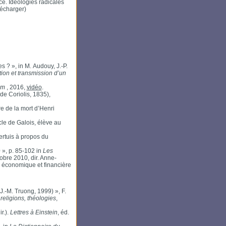
e. Idéologies radicales
lécharger)
 ? », in M. Audouy, J.-P.
ion et transmission d’un
um
, 2016,
vidéo
.
e Coriolis, 1835),
e de la mort d’Henri
le de Galois, élève au
rtuis à propos du
», p. 85-102 in
Les
tobre 2010, dir. Anne-
e économique et financière
J.-M. Truong, 1999) », F.
 religions, théologies
,
r.).
Lettres à Einstein
, éd.