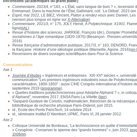
Recensions (académiques ou grand public)
Commentaire
, 2023/4, n°183, « L’État, sans langue de bois ? », recensi
Emmanuel, Dans la machine de l’État, Gallimard, coll. ‘Le Débat’, 2023 (en
Esprit
, mai 2022, LE BIEZ, Vincent,
Platon a rendez-vous avec Darwin
, Les
(version plus longue en ligne sur
X-Alternative
)
Commentaire
, 2021/3, n° 175, JOLY, Hervé,
À Polytechnique. X1901.
Flamm
ligne
HAL
).
Revue d’histoire des sciences
, JARRIGE, François (dir.),
Dompter Prométhée
socialismes à l’âge romantique
(1820-1870) (Besançon : Presses universit
2016).
Revue française d’administration publique
, 2017/3, n° 163, DENORD, Fran
la française. Histoire d’une idéologie politique
(Marseille, Agone, 2016)(
en 
Recensions de divers ouvrages scientifiques dans
Pour la Science
.
Communications
Axe 1
e
Journée d’études
« Ingénieurs et entreprises : XIX-XX
siècles », université
communication "Les premiers ingénieurs industriels issus de Polytechnique
caractérisation, 1800-1850" ; aussi CIHE Congrès international d’histoire de
septembre 2019 (
programme
).
« Quelles traditions polytechniciennes pour Adolphe Alphand ? », in colloqu
d’Alphand", novembre 2017, ENSA Paris La Villette (
lien
)
"Gaspard-Gustave de Coriolis, mathématicien, théoricien de la mécanique 
bibliothèque de recherche physique Paris-Diderot, juin 2015.
id., Ecole des Ponts ParisTech, 14 octobre 2014.
id., séminaire Institut D’Alembert, UPMC, Paris VI, 26 janvier 2012.
Axe 2
Colloque Université de Bordeaux, ’La technoscience en quête d’immortalit
« Cryogénie : Conserver le sperme des "grands hommes" », juin 2023,
pro
1h06mn
.