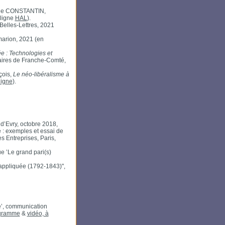
on de CONSTANTIN,
 ligne
HAL
).
 Belles-Lettres, 2021
arion, 2021 (en
 : Technologies et
aires de Franche-Comté,
çois,
Le néo-libéralisme à
ligne
).
 d’Evry, octobre 2018,
 : exemples et essai de
s Entreprises, Paris,
e ’Le grand pari(s)
appliquée (1792-1843)",
é’, communication
gramme
&
vidéo, à