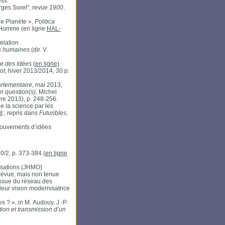
ess.
ges Sorel", revue
1900
,
ue Planète »,
Politica
d’Homme (en ligne
HAL-
elation
s humaines
(dir. V.
e des Idées
(
en ligne
)
ot
, hiver 2013/2014, 30 p.
rlementaire
, mai 2013,
n question(s)
, Michel
re 2013), p. 248-256.
e la science par les
t
; repris dans
Futuribles
,
 mouvements d’idées
0/2, p. 373-384 (
en ligne
isations (JHMO)
prévue, mais non tenue
issue du réseau des
leur vision modernisatrice
 ? », in M. Audouy, J.-P.
ion et transmission d’un