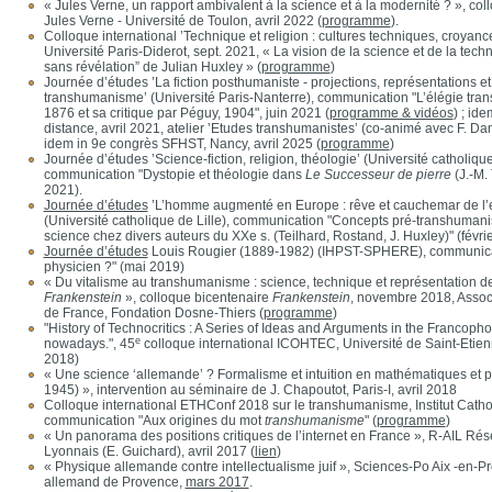
« Jules Verne, un rapport ambivalent à la science et à la modernité ? », coll
Jules Verne - Université de Toulon, avril 2022 (
programme
).
Colloque international ’Technique et religion : cultures techniques, croyances
Université Paris-Diderot, sept. 2021, « La vision de la science et de la tech
sans révélation” de Julian Huxley » (
programme
)
Journée d’études ’La fiction posthumaniste - projections, représentations et
transhumanisme’ (Université Paris-Nanterre), communication "L’élégie tr
1876 et sa critique par Péguy, 1904", juin 2021 (
programme & vidéos
) ; id
distance, avril 2021, atelier ’Etudes transhumanistes’ (co-animé avec F. Da
idem in 9e congrès SFHST, Nancy, avril 2025 (
programme
)
Journée d’études ’Science-fiction, religion, théologie’ (Université catholiqu
communication "Dystopie et théologie dans
Le Successeur de pierre
(J.-M. 
2021).
Journée d’études
’L’homme augmenté en Europe : rêve et cauchemar de l’e
(Université catholique de Lille), communication "Concepts pré-transhumanis
science chez divers auteurs du XXe s. (Teilhard, Rostand, J. Huxley)" (févri
Journée d’études
Louis Rougier (1889-1982) (IHPST-SPHERE), communicati
physicien ?" (mai 2019)
« Du vitalisme au transhumanisme : science, technique et représentation d
Frankenstein
», colloque bicentenaire
Frankenstein
, novembre 2018, Assoc
de France, Fondation Dosne-Thiers (
programme
)
"History of Technocritics : A Series of Ideas and Arguments in the Francoph
e
nowadays.", 45
colloque international ICOHTEC, Université de Saint-Etien
2018)
« Une science ‘allemande’ ? Formalisme et intuition en mathématiques et p
1945) », intervention au séminaire de J. Chapoutot, Paris-I, avril 2018
Colloque international ETHConf 2018 sur le transhumanisme, Institut Cathol
communication "Aux origines du mot
transhumanisme
" (
programme
)
« Un panorama des positions critiques de l’internet en France », R-AIL Rése
Lyonnais (E. Guichard), avril 2017 (
lien
)
« Physique allemande contre intellectualisme juif », Sciences-Po Aix -en-Pro
allemand de Provence,
mars 2017
.