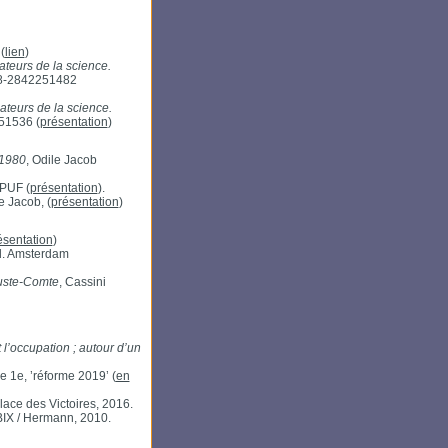
(
lien
)
ateurs de la science.
78-2842251482
ateurs de la science.
51536 (
présentation
)
-1980
, Odile Jacob
 PUF (
présentation
).
e Jacob, (
présentation
)
ésentation
)
d. Amsterdam
uguste-Comte
, Cassini
 l’occupation ; autour d’un
e 1e, ’réforme 2019’ (
en
Place des Victoires, 2016.
BIX / Hermann, 2010.