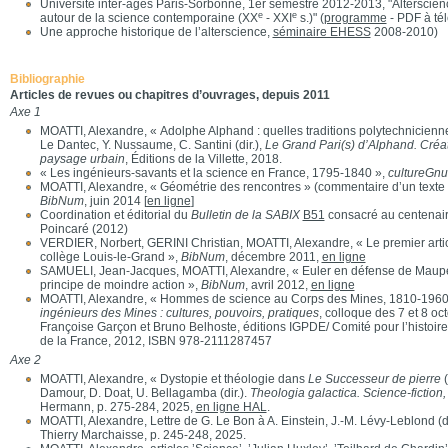
Université inter-âges Paris-Sorbonne, 1er semestre 2012-2013, "Alterscienc
e
e
autour de la science contemporaine (XX
- XXI
s.)" (
programme
- PDF à té
Une approche historique de l’alterscience,
séminaire EHESS
2008-2010)
Bibliographie
Articles de revues ou chapitres d’ouvrages, depuis 2011
Axe 1
MOATTI, Alexandre, « Adolphe Alphand : quelles traditions polytechniciennes
Le Dantec, Y. Nussaume, C. Santini (dir.),
Le Grand Pari(s) d’Alphand. Créat
paysage urbain
, Éditions de la Villette, 2018.
« Les ingénieurs-savants et la science en France, 1795-1840 »,
cultureGn
MOATTI, Alexandre, « Géométrie des rencontres » (commentaire d’un texte d
BibNum
, juin 2014 [
en ligne
]
Coordination et éditorial du
Bulletin de la SABIX
B51
consacré au centenair
Poincaré (2012)
VERDIER, Norbert, GERINI Christian, MOATTI, Alexandre, « Le premier artic
collège Louis-le-Grand »,
BibNum
, décembre 2011,
en ligne
SAMUELI, Jean-Jacques, MOATTI, Alexandre, « Euler en défense de Maupe
principe de moindre action »,
BibNum
, avril 2012,
en ligne
MOATTI, Alexandre, « Hommes de science au Corps des Mines, 1810-1960 
ingénieurs des Mines : cultures, pouvoirs, pratiques
, colloque des 7 et 8 oc
Françoise Garçon et Bruno Belhoste, éditions IGPDE/ Comité pour l’histoir
de la France, 2012, ISBN 978-2111287457
Axe 2
MOATTI, Alexandre, « Dystopie et théologie dans
Le Successeur de pierre
(
Damour, D. Doat, U. Bellagamba (dir.).
Theologia galactica. Science-fiction,
Hermann, p. 275-284, 2025,
en ligne HAL
.
MOATTI, Alexandre, Lettre de G. Le Bon à A. Einstein, J.-M. Lévy-Leblond (di
Thierry Marchaisse, p. 245-248, 2025.