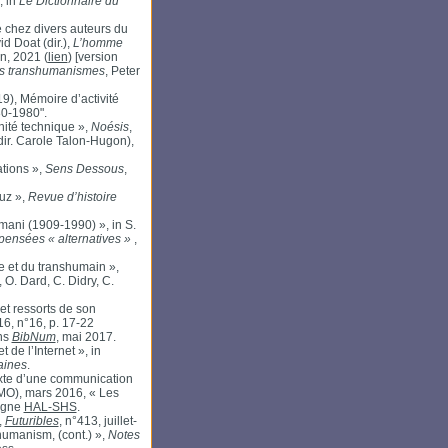
, in
Le Dictionnaire du
 chez divers auteurs du
d Doat (dir.),
L’homme
n, 2021 (
lien
) [version
es transhumanismes
, Peter
), Mémoire d’activité
30-1980".
nité technique »,
Noésis
,
(dir. Carole Talon-Hugon),
ations »,
Sens Dessous
,
uz »,
Revue d’histoire
mani (1909-1990) », in S.
 pensées « alternatives »
,
e et du transhumain »,
 O. Dard, C. Didry, C.
 et ressorts de son
16, n°16, p. 17-22
ans
BibNum
, mai 2017.
de l’Internet », in
aines
.
texte d’une communication
O), mars 2016, « Les
ligne
HAL-SHS
.
,
Futuribles
, n°413, juillet-
shumanism, (cont.) »,
Notes