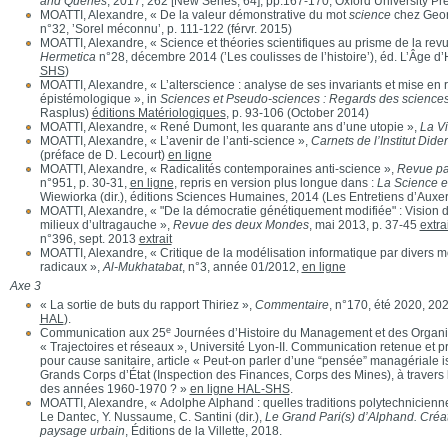
and Queries
, 2017, 262 [New Series, 64], pp.167-170, Oxford University Pr
MOATTI, Alexandre, « De la valeur démonstrative du mot
science
chez Geor
n°32, ’Sorel méconnu’, p. 111-122 (férvr. 2015)
MOATTI, Alexandre, « Science et théories scientifiques au prisme de la rev
Hermetica
n°28, décembre 2014 (’Les coulisses de l’histoire’), éd. L’Âge 
SHS
)
MOATTI, Alexandre, « L’alterscience : analyse de ses invariants et mise en r
épistémologique », in
Sciences et Pseudo-sciences : Regards des science
Rasplus)
éditions Matériologiques
, p. 93-106 (October 2014)
MOATTI, Alexandre, « René Dumont, les quarante ans d’une utopie »,
La Vi
MOATTI, Alexandre, « L’avenir de l’anti-science »,
Carnets de l’Institut Dider
(préface de D. Lecourt)
en ligne
MOATTI, Alexandre, « Radicalités contemporaines anti-science »,
Revue pa
n°951, p. 30-31,
en ligne
, repris en version plus longue dans :
La Science e
Wiewiorka (dir.), éditions Sciences Humaines, 2014 (Les Entretiens d’Auxer
MOATTI, Alexandre, « "De la démocratie génétiquement modifiée" : Vision d
milieux d’ultragauche »,
Revue des deux Mondes
, mai 2013, p. 37-45
extrai
n°396, sept. 2013
extrait
MOATTI, Alexandre, « Critique de la modélisation informatique par divers
radicaux »,
Al-Mukhatabat
, n°3, année 01/2012,
en ligne
Axe 3
« La sortie de buts du rapport Thiriez »,
Commentaire
, n°170, été 2020, 202
HAL
).
e
Communication aux 25
Journées d’Histoire du Management et des Organ
« Trajectoires et réseaux », Université Lyon-II. Communication retenue et 
pour cause sanitaire, article « Peut-on parler d’une “pensée” managériale 
Grands Corps d’État (Inspection des Finances, Corps des Mines), à travers 
des années 1960-1970 ? »
en ligne HAL-SHS
.
MOATTI, Alexandre, « Adolphe Alphand : quelles traditions polytechniciennes
Le Dantec, Y. Nussaume, C. Santini (dir.),
Le Grand Pari(s) d’Alphand. Créat
paysage urbain
, Éditions de la Villette, 2018.