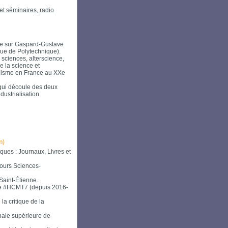
et séminaires, radio
èse sur Gaspard-Gustave
èque de Polytechnique).
 sciences, alterscience,
e la science et
nisme en France au XXe
 qui découle des deux
dustrialisation.
n)
ques : Journaux, Livres et
cours Sciences-
aint-Étienne.
ique #HCMT7 (depuis 2016-
a critique de la
nale supérieure de