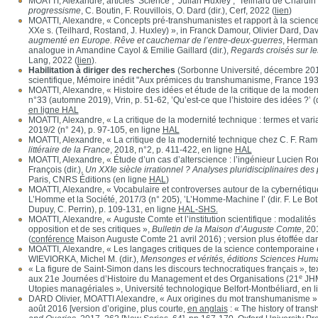
MOATTI, Alexandre, articles ’Science’, ’Julian Huxley’, ’Teilhard de Chardin’
progressisme
, C. Boutin, F. Rouvillois, O. Dard (dir.), Cerf, 2022 (
lien
)
MOATTI, Alexandre, « Concepts pré-transhumanistes et rapport à la science
XXe s. (Teilhard, Rostand, J. Huxley) », in Franck Damour, Olivier Dard, Davi
augmenté en Europe. Rêve et cauchemar de l’entre-deux-guerres
, Herman
analogue in Amandine Cayol & Emilie Gaillard (dir.),
Regards croisés sur l
Lang, 2022 (
lien
).
Habilitation à diriger des recherches
(Sorbonne Université, décembre 2019
scientifique, Mémoire inédit "Aux prémices du transhumanisme, France 19
MOATTI, Alexandre, « Histoire des idées et étude de la critique de la moder
n°33 (automne 2019), Vrin, p. 51-62, ’Qu’est-ce que l’histoire des idées ?’ 
en ligne HAL
MOATTI, Alexandre, « La critique de la modernité technique : termes et vari
2019/2 (n° 24), p. 97-105, en ligne
HAL
MOATTI, Alexandre, « La critique de la modernité technique chez C. F. Ram
littéraire de la France
, 2018, n°2, p. 411-422, en ligne
HAL
MOATTI, Alexandre, « Étude d’un cas d’alterscience : l’ingénieur Lucien Ro
François (dir.),
Un XXIe siècle irrationnel ? Analyses pluridisciplinaires des
Paris, CNRS Éditions (en ligne
HAL
)
MOATTI, Alexandre, « Vocabulaire et controverses autour de la cybernétiqu
L’Homme et la Société, 2017/3 (n° 205), ’L’Homme-Machine I’ (dir. F. Le Bot,
Dupuy, C. Perrin), p. 109-131, en ligne
HAL-SHS.
MOATTI, Alexandre, « Auguste Comte et l’institution scientifique : modalités
opposition et de ses critiques »,
Bulletin de la Maison d’Auguste Comte
, 20
(
conférence
Maison Auguste Comte 21 avril 2016) ; version plus étoffée d
MOATTI, Alexandre, « Les langages critiques de la science contemporaine et 
WIEVIORKA, Michel M. (dir.),
Mensonges et vérités, éditions Sciences Hum
« La figure de Saint-Simon dans les discours technocratiques français », 
e
aux 21e Journées d’Histoire du Management et des Organisations (21
JHM
Utopies managériales », Université technologique Belfort-Montbéliard, en 
DARD Olivier, MOATTI Alexandre, « Aux origines du mot transhumanisme »
août 2016 [version d’origine, plus courte,
en anglais
: « The history of tran