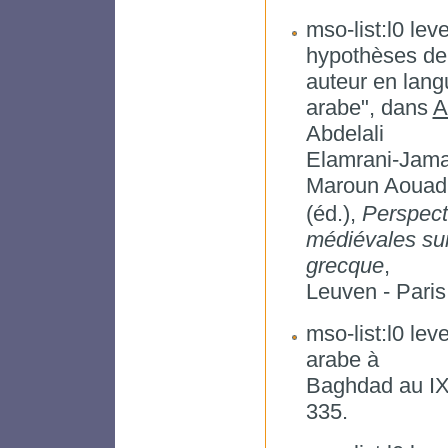
mso-list:l0 lev
hypothèses de 
auteur en lang
arabe", dans
A
Abdelali
Elamrani-Jama
Maroun Aouad
(éd.),
Perspect
médiévales sur 
grecque
,
Leuven - Paris
mso-list:l0 lev
arabe à
Baghdad au IX
335.