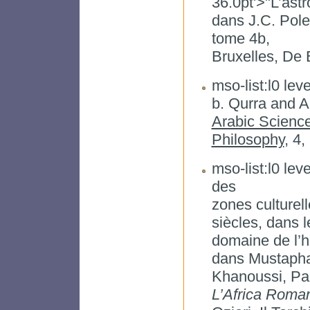
36.0pt'>"L’ast
dans J.C. Pole
tome 4b,
Bruxelles, De 
mso-list:l0 leve
b. Qurra and A
Arabic Scienc
Philosophy
, 4,
mso-list:l0 leve
des
zones culturel
siècles, dans l
domaine de l’h
dans Mustaph
Khanoussi, Pao
L’Africa Roma