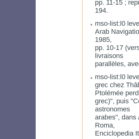
pp. 11-15 ; re
194.
mso-list:l0 leve
Arab Navigatio
1985,
pp. 10-17 (ver
livraisons
parallèles, av
mso-list:l0 leve
grec chez Thâb
Ptolémée perd
grec)", puis "
astronomes
arabes", dans
Roma,
Enciclopedia I