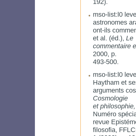
192).
mso-list:l0 lev
astronomes ar
ont-ils comme
et al. (éd.),
Le
commentaire en
2000, p.
493-500.
mso-list:l0 leve
Haytham et se
arguments cosm
Cosmologie
et philosophi
Numéro spécia
revue Epistémo
filosofia, FFL