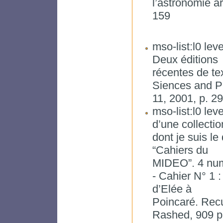
l’astronomie a
159
mso-list:l0 lev
Deux éditions
récentes de te
Siences and P
11, 2001, p. 2
mso-list:l0 lev
d’une collectio
dont je suis le
“Cahiers du
MIDEO”. 4 numé
- Cahier N° 1 
d’Elée à
Poincaré. Rec
Rashed, 909 p.