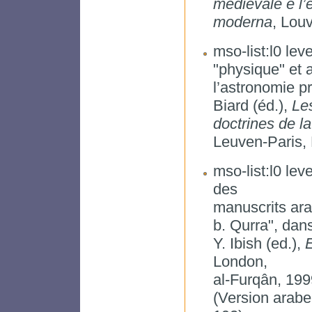
medievale e l’
moderna
, Lou
mso-list:l0 lev
"physique" et
l’astronomie p
Biard (éd.),
Le
doctrines de la
Leuven-Paris, 
mso-list:l0 lev
des
manuscrits ara
b. Qurra", dan
Y. Ibish (ed.),
E
London,
al-Furqân, 199
(Version arabe