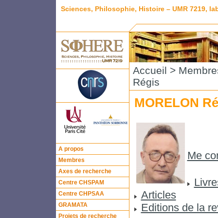
Sciences, Philosophie, Histoire – UMR 7219, l
Accueil
>
Membre
Régis
MORELON Ré
A propos
Me con
Membres
Axes de recherche
Livre
Centre CHSPAM
Articles
Centre CHPSAA
GRAMATA
Editions de la r
Projets de recherche