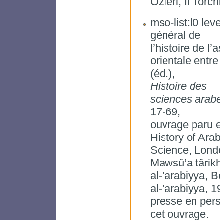
Ozieri, Il Torc
mso-list:l0 lev
général de
l’histoire de l
orientale entre
(éd.),
Histoire des
sciences arab
17-69,
ouvrage paru e
History of Arab
Science, Londo
Mawsû’a târikh
al-’arabiyya, 
al-’arabiyya, 1
presse en persa
cet ouvrage.