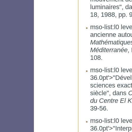
luminaires", d
18, 1988, pp. 
mso-list:l0 leve
ancienne autou
Mathématique
Méditerranée
,
108.
mso-list:l0 leve
36.0pt'>"Déve
sciences exact
siècle", dans
C
du Centre El 
39-56.
mso-list:l0 leve
36.0pt'>"Interp