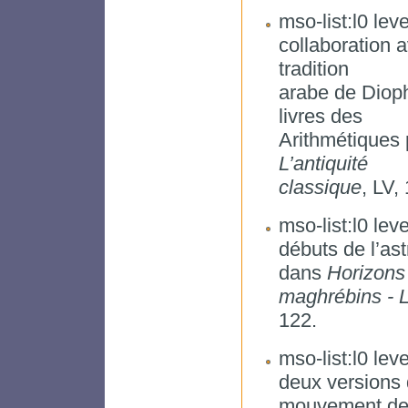
mso-list:l0 leve
collaboration 
tradition
arabe de Dioph
livres des
Arithmétiques 
L’antiquité
classique
, LV,
mso-list:l0 leve
débuts de l’as
dans
Horizons
maghrébins - L
122.
mso-list:l0 leve
deux versions d
mouvement de