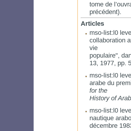
tome de l’ouvr
précédent).
Articles
mso-list:l0 leve
collaboration 
vie
populaire", da
13, 1977, pp. 
mso-list:l0 leve
arabe du premi
for the
History of Ara
mso-list:l0 leve
nautique arabo
décembre 198