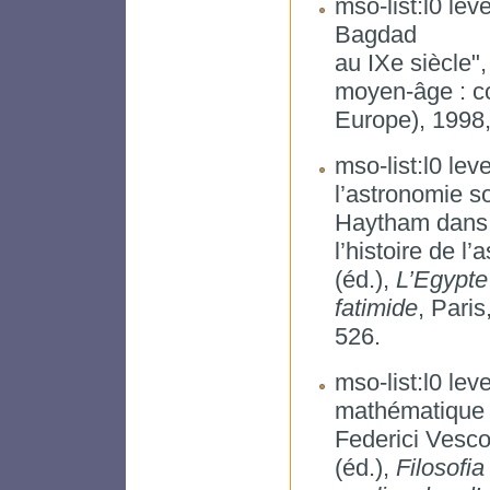
mso-list:l0 lev
Bagdad
au IXe siècle"
moyen-âge : co
Europe), 1998,
mso-list:l0 lev
l’astronomie so
Haytham dans
l’histoire de 
(éd.),
L’Egypte
fatimide
, Pari
526.
mso-list:l0 lev
mathématique a
Federici Vesco
(éd.),
Filosofia