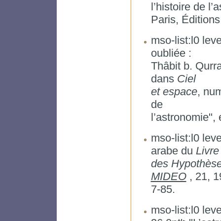
l’histoire de l
Paris, Édition
mso-list:l0 leve
oubliée :
Thâbit b. Qurra
dans
Ciel
et espace
, num
de
l’astronomie", 
mso-list:l0 lev
arabe du
Livre
des Hypothès
MIDEO
, 21, 1
7-85.
mso-list:l0 leve