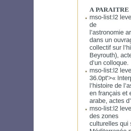
A PARAITRE
mso-list:l2 lev
de
l’astronomie a
dans un ouvra
collectif sur l’
Beyrouth), act
d’un colloque.
mso-list:l2 leve
36.0pt'>« Inter
l’histoire de 
en français et 
arabe, actes d
mso-list:l2 leve
des zones
culturelles qu