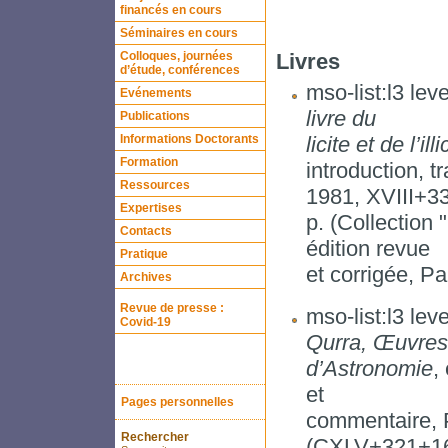
financés en cours
Séminaires en cours
Colloques, journées
Livres
d’étude, conférences
mso-list:l3 leve
Evénements
livre du
Publications
Informations Doctorants
licite et de l’illi
Formation
introduction, t
Ressources
1981, XVIII+3
Expertises
p. (Collectio
Contacts
édition revue
Pratique
et corrigée, Pa
Archives
Revue de presse :
mso-list:l3 leve
Covid-19
Qurra, Œuvres
d’Astronomie
,
et
Pages personnelles
commentaire, P
Rechercher
(CXLV+321+1