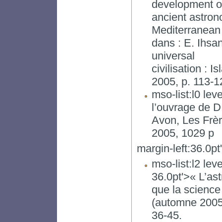
development o
ancient astron
Mediterranean 
dans : E. Ihsan
universal
civilisation : 
2005, p. 113-1
mso-list:l0 leve
l’ouvrage de D
Avon, Les Frèr
2005, 1029 p
margin-left:36.0pt
mso-list:l2 leve
36.0pt'>« L’as
que la science
(automne 2005)
36-45.