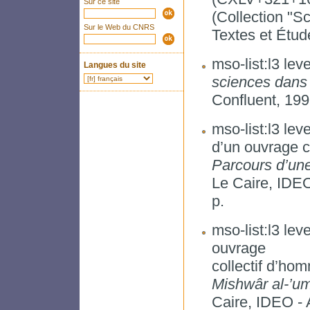
Sur ce site
(Collection "S
Sur le Web du CNRS
Textes et Étud
mso-list:l3 leve
Langues du site
sciences dans 
Confluent, 199
mso-list:l3 leve
d’un ouvrage c
Parcours d’une
Le Caire, IDE
p.
mso-list:l3 lev
ouvrage
collectif d’ho
Mishwâr al-’u
Caire, IDEO - 