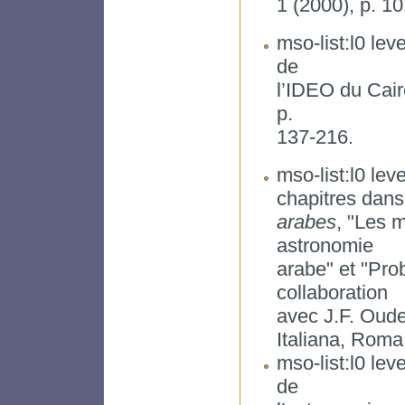
1 (2000), p. 10
mso-list:l0 lev
de
l’IDEO du Cai
p.
137-216.
mso-list:l0 lev
chapitres dan
arabes
, "Les 
astronomie
arabe" et "Pro
collaboration
avec J.F. Oude
Italiana, Roma
mso-list:l0 lev
de