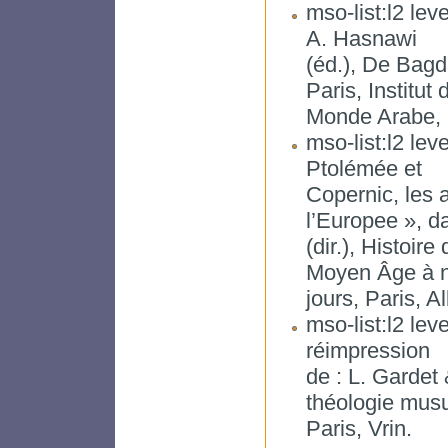
mso-list:l2 lev
A. Hasnawi
(éd.), De Bag
Paris, Institut 
Monde Arabe, 
mso-list:l2 lev
Ptolémée et
Copernic, les 
l’Europee », d
(dir.), Histoir
Moyen Âge à 
jours, Paris, A
mso-list:l2 lev
réimpression
de : L. Gardet 
théologie mus
Paris, Vrin.