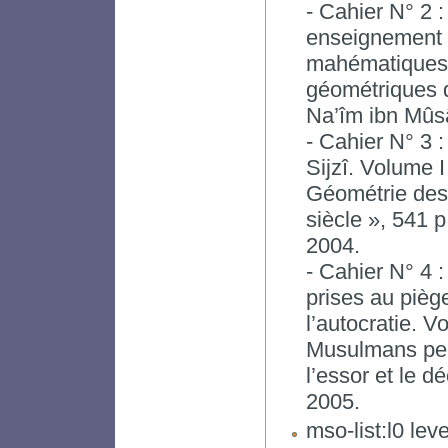
- Cahier N° 2 
enseignement
mahématiques a
géométriques 
Na’îm ibn Mûsâ
- Cahier N° 3 
Sijzî. Volume I
Géométrie des
siècle », 541 p
2004.
- Cahier N° 4 :
prises au pièg
l’autocratie. 
Musulmans pe
l’essor et le dé
2005.
mso-list:l0 lev