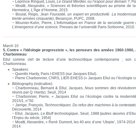
− Leprince-Ringuet, Louis,
Le Grand Merdier, ou l’espoir pour demain ?
, F
− Moatti, Alexandre, « Sciences et théories scientifiques au prisme de l
Hermetica
, L’Âge d’Homme, 2015.
− Boulat, Régis,
Jean Fourastié, un expert en productivité. La modernisa
trente-années cinquante)
, Besançon, PUFC, 2008.
− Mounier-Kuhn, Pierre,
L’Informatique en France de la seconde guerre 
L’émergence d’une science
. Presses de l’université Paris-Sorbonne, 2010.
March 10
5. Contre « l’idéologie progressiste », les penseurs des années 1960-1980,
Charbonneau
Ellul comme clef de lecture d’une technocritique contemporaine ; son 
Charbonneau.
Speakers:
− Quentin Hardy, Paris I-EHESS (sur Jacques Ellul).
− Pierre Charbonnier, CNRS, LIER-EHESS (« Jacques Ellul ou l’écologie co
Bibliography (indicative):
− Charbonneau, Bernard & Ellul, Jacques,
Nous sommes des révolutionn
réunis par Q. Hardy), Seuil, 2014
− Charbonnier, Pierre, « Jacques Ellul ou l’écologie contre la modernit
2015/1, n°50.
− Jarrige, François,
Technocritiques. Du refus des machines à la contestat
Découverte, 2014
− Ellul, Jacques,
Le Bluff technologique
, Seuil, 1988 [autres œuvres d’Ellu
l’Enjeu du siècle, 1954]
− Moatti, Alexandre, « René Dumont, les 40 ans d’une ‘Utopie’, 1974-2014
2014.