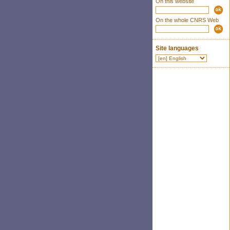
On this website
On the whole CNRS Web
Site languages