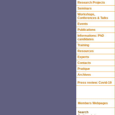
Research Projects
Seminars
Workshops,
Conferences & Talks
Events
Publications
Informations: PhD
candidates
Training
Resources
Experts
Contacts
Pratique
Archives
Press review: Covid-19
Members Webpages
Search