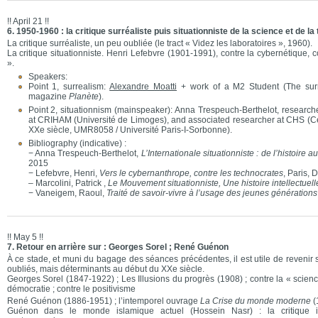
!! April 21 !!
6. 1950-1960 : la critique surréaliste puis situationniste de la science et de la
La critique surréaliste, un peu oubliée (le tract « Videz les laboratoires », 1960).
La critique situationniste. Henri Lefebvre (1901-1991), contre la cybernétique, 
».
Speakers:
Point 1, surrealism:
Alexandre Moatti
+ work of a M2 Student (The surr
magazine
Planète
).
Point 2, situationnism (mainspeaker): Anna Trespeuch-Berthelot, research
at CRIHAM (Université de Limoges), and associated researcher at CHS (Cen
XXe siècle, UMR8058 / Université Paris-I-Sorbonne).
Bibliography (indicative) :
− Anna Trespeuch-Berthelot,
L’Internationale situationniste : de l’histoire
2015
− Lefebvre, Henri,
Vers le cybernanthrope, contre les technocrates
, Paris, 
– Marcolini, Patrick ,
Le Mouvement situationniste, Une histoire intellectuell
− Vaneigem, Raoul,
Traité de savoir-vivre à l’usage des jeunes générations
!! May 5 !!
7. Retour en arrière sur : Georges Sorel ; René Guénon
À ce stade, et muni du bagage des séances précédentes, il est utile de revenir
oubliés, mais déterminants au début du XXe siècle.
Georges Sorel (1847-1922) ; Les Illusions du progrès (1908) ; contre la « scienc
démocratie ; contre le positivisme
René Guénon (1886-1951) ; l’intemporel ouvrage
La Crise du monde moderne
(
Guénon dans le monde islamique actuel (Hossein Nasr) : la critique i