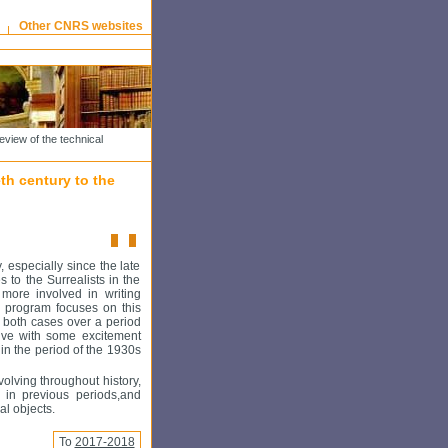
Other CNRS websites
view of the technical
th century to the
, especially since the late
to the Surrealists in the
 more involved in writing
d program focuses on this
n both cases over a period
tive with some excitement
 in the period of the 1930s
volving throughout history,
 in previous periods,and
l objects.
To
2017-2018