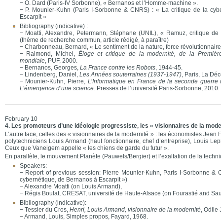
− O. Dard (Paris-IV Sorbonne), « Bernanos et l’Homme-machine ».
− P. Mounier-Kuhn (Paris I-Sorbonne & CNRS) : « La critique de la cyb
Escarpit »
Bibliography (indicative) :
− Moatti, Alexandre, Petermann, Stéphane (UNIL), « Ramuz, critique de
(thème de recherche commun, article rédigé, à paraître)
− Charbonneau, Bernard, « Le sentiment de la nature, force révolutionnaire
− Raimond, Michel,
Éloge et critique de la modernité, de la Premiè
mondiale
, PUF, 2000.
− Bernanos, Georges,
La France contre les Robots
, 1944-45.
− Lindenberg, Daniel,
Les Années souterraines (1937-1947)
, Paris, La Dé
− Mounier-Kuhn, Pierre,
L’Informatique en France de la seconde guerre 
L’émergence d’une science
. Presses de l’université Paris-Sorbonne, 2010.
February 10
4. Les promoteurs d’une idéologie progressiste, les « visionnaires de la mode
L’autre face, celles des « visionnaires de la modernité » : les économistes Jean F
polytechniciens Louis Armand (haut fonctionnaire, chef d’entreprise), Louis Lep
Ceux que Vaneigem appelle « les chiens de garde du futur ».
En parallèle, le mouvement Planète (Pauwels/Bergier) et l’exaltation de la techni
Speakers:
− Report of previous session: Pierre Mounier-Kuhn, Paris I-Sorbonne & 
cybernétique, de Bernanos à Escarpit »)
− Alexandre Moatti (on Louis Armand),
− Régis Boulat, CRESAT, université de Haute-Alsace (on Fourastié and Sa
Bibliography (indicative):
− Tessier du Cros,
Henri, Louis Armand, visionnaire de la modernité
, Odile
− Armand, Louis, Simples propos, Fayard, 1968.