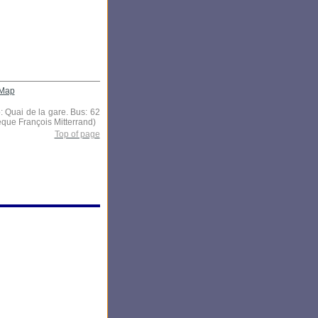
Map
: Quai de la gare. Bus: 62
hèque François Mitterrand)
Top of page