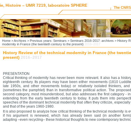
ie, Histoire – UMR 7219, laboratoire SPHERE
The CNRS
Home
>
Archives
>
Previous years: Seminars
>
Seminars 2016-2017: archives
> History Re
modernity in France (the twentieth century to the present)
2016–2017
History Review of the technical modernity in France (the twentie
present)
2016–2017
PRESENTATION
Critical thinking of modernity has never been more relevant. It also has a history
eighteenth century. Its players may have been either movements (1810 Luddites 
late 1950s, and other movements today) or relatively isolated thinkers, and
(sometimes the pamphlet) than in transformative political action. The propose
second category, most misunderstood, but also addresses the first category - i
extending from the early twentieth century to today. It puts them into perspec
speeches of the dominant technical modernity that often they criticize, especially
and that of the years 1960-1980.
It is also proposed to analyze how critical thinking of the technical modernity is e
if his argument is renewed, which has already been said (in another form)
adapting –even recycling– these historical thoughts to new contemporary technica