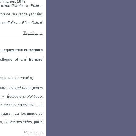
lammarion, 1978.
a revue Planète »,
Politica
tion de la France (années
mondiale au Plan Calcul.
Top of page
 Jacques Ellul et Bernard
collègue et ami Bernard
ntre la modernité »)
aires malgré nous
(textes
é »,
Écologie & Politique
,
ion des technosciences
, La
l, aussi : La Technique ou
 »,
La Vie des Idées
, juillet
Top of page