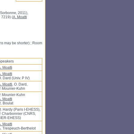
I Sorbonne, 2011),
 7219) (
A. Moatti
ons may be shorter) ; Room
peakers
. Moatti
. Moatti
. Dard (Univ. P IV)
. Moatti
, O. Dard,
. Mounier-Kuhn
. Mounier-Kuhn
. Moatti
. Boulat
. Hardy (Paris I-EHESS),
. Charbonnier (CNRS,
LIER-EHESS)
. Moatti
. Trespeuch-Berthelot