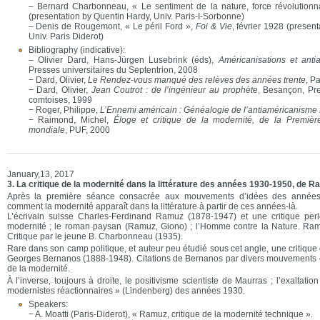
– Bernard Charbonneau, « Le sentiment de la nature, force révolutionna
(presentation by Quentin Hardy, Univ. Paris-I-Sorbonne)
– Denis de Rougemont, « Le péril Ford »,
Foi & Vie
, février 1928 (presen
Univ. Paris Diderot)
Bibliography (indicative):
– Olivier Dard, Hans-Jürgen Lusebrink (éds),
Américanisations et ant
Presses universitaires du Septentrion, 2008
− Dard, Olivier,
Le Rendez-vous manqué des relèves des années trente
, P
− Dard, Olivier,
Jean Coutrot : de l’ingénieur au prophète
, Besançon, Pre
comtoises, 1999
− Roger, Philippe,
L’Ennemi américain : Généalogie de l’antiaméricanisme 
− Raimond, Michel,
Éloge et critique de la modernité, de la Premiè
mondiale
, PUF, 2000
January,13, 2017
3. La critique de la modernité dans la littérature des années 1930-1950, de
Après la première séance consacrée aux mouvements d’idées des années 1
comment la modernité apparaît dans la littérature à partir de ces années-là.
L’écrivain suisse Charles-Ferdinand Ramuz (1878-1947) et une critique per
modernité ; le roman paysan (Ramuz, Giono) ; l’Homme contre la Nature. Ra
Critique par le jeune B. Charbonneau (1935).
Rare dans son camp politique, et auteur peu étudié sous cet angle, une critique
Georges Bernanos (1888-1948). Citations de Bernanos par divers mouvements 
de la modernité.
À l’inverse, toujours à droite, le positivisme scientiste de Maurras ; l’exaltati
modernistes réactionnaires » (Lindenberg) des années 1930.
Speakers:
− A. Moatti (Paris-Diderot), « Ramuz, critique de la modernité technique ».