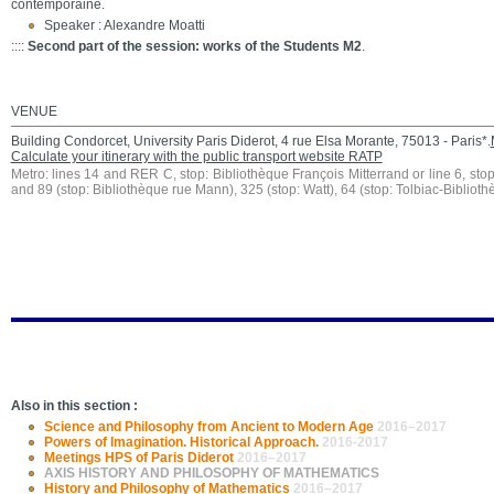
contemporaine.
Speaker : Alexandre Moatti
::::
Second part of the session: works of the Students M2
.
VENUE
Building Condorcet, University Paris Diderot, 4 rue Elsa Morante, 75013 - Paris*.
Calculate your itinerary with the public transport website RATP
Metro: lines 14 and RER C, stop: Bibliothèque François Mitterrand or line 6, stop
and 89 (stop: Bibliothèque rue Mann), 325 (stop: Watt), 64 (stop: Tolbiac-Bibliot
Also in this section :
Science and Philosophy from Ancient to Modern Age
2016–2017
Powers of Imagination. Historical Approach.
2016-2017
Meetings HPS of Paris Diderot
2016–2017
AXIS HISTORY AND PHILOSOPHY OF MATHEMATICS
History and Philosophy of Mathematics
2016–2017