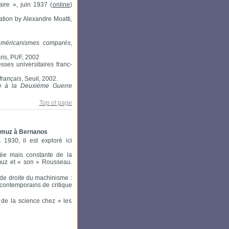
ire », juin 1937 (
online
)
tation by Alexandre Moatti,
iaméricanismes comparés
,
aris, PUF, 2002
sses universitaires franc-
français
, Seuil, 2002.
re à la Deuxième Guerre
Top of page
 Ramuz à Bernanos
930, il est exploré ici
lée mais constante de la
muz et « son » Rousseau.
 de droite du machinisme :
contemporains de critique
on de la science chez « les