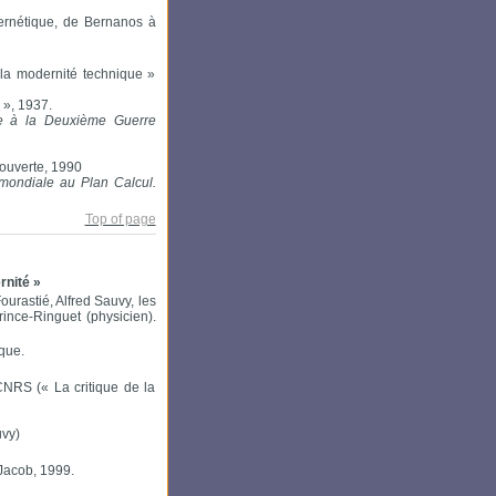
ernétique, de Bernanos à
 la modernité technique »
 », 1937.
re à la Deuxième Guerre
couverte, 1990
mondiale au Plan Calcul.
Top of page
rnité »
ourastié, Alfred Sauvy, les
rince-Ringuet (physicien).
que.
CNRS (« La critique de la
uvy)
 Jacob, 1999.