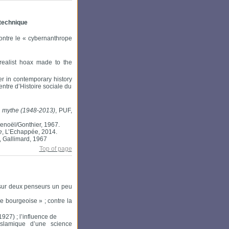
 technique
contre le « cybernanthrope
ealist hoax made to the
er in contemporary history
tre d’Histoire sociale du
 au mythe (1948-2013)
, PUF,
Denoël/Gonthier, 1967.
e
, L’Echappée, 2014.
, Gallimard, 1967
Top of page
 sur deux penseurs un peu
e bourgeoise » ; contre la
1927) ; l’influence de
slamique d’une science