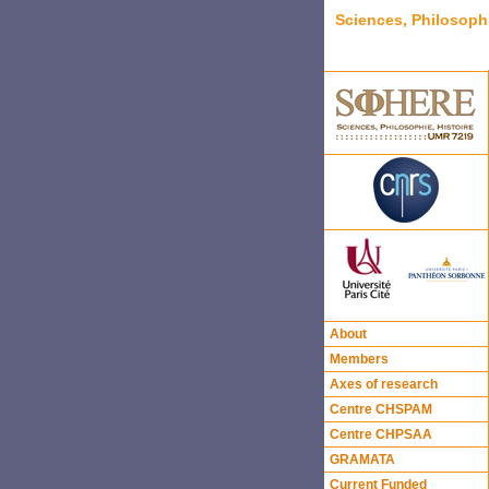
Sciences, Philosoph
About
Members
Axes of research
Centre CHSPAM
Centre CHPSAA
GRAMATA
Current Funded