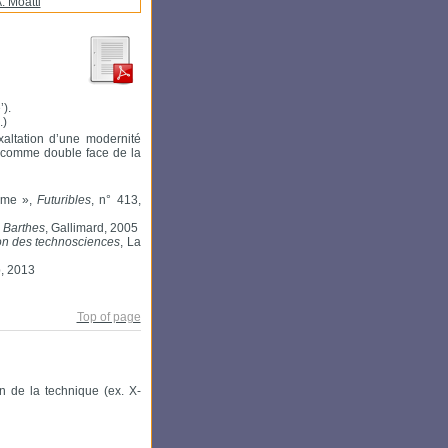
. Moatti
).
.)
exaltation d’une modernité
e comme double face de la
isme »,
Futuribles
, n° 413,
 Barthes
, Gallimard, 2005
ion des technosciences
, La
b, 2013
Top of page
on de la technique (ex. X-