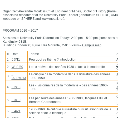
Organizer: Alexandre Moatti is Chief Engineer of Mines, Doctor of History (Paris-
associated researcher at the University Paris-Diderot (laboratoire SPHERE, UMR
webpage on SPHERE
and
www.moatti.net
).
PROGRAM 2016 – 2017
Sessions at University Paris Diderot, on Fridays 2:30 pm – 5:30 pm (some sessi
Kandinsky-631B.
Building Condorcet, 4, rue Elsa Morante, 75013 Paris –
Campus map
#
Date
Theme
S
1
J 3/11
Pourquoi ce thème ? Introduction
A
A
2
W 11/30
Les « relèves des années 1930 » face à la modernité
O
F
La critique de la modernité dans la littérature des années
A
3
2017/1/13
1930-1950.
P
P
Les « visionnaires de la modernité » des années 1960-
4
F 2/10
A
1980.
R
Q
Les penseurs des années 1960-1980, Jacques Ellul et
5
F 3/10
P
Bernard Charbonneau.
1950-1960 : la critique surréaliste puis situationniste de la
A
6
F 4/21
science et de la technique.
A