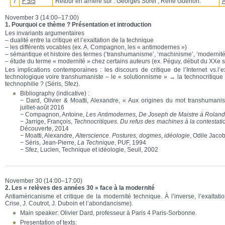
7
F 5/5
Retour en arrière sur : Georges Sorel ; René Guénon.
A
November 3 (14:00–17:00)
1. Pourquoi ce thème ? Présentation et introduction
Les invariants argumentaires
– dualité entre la critique et l’exaltation de la technique
– les différents vocables (ex. A. Compagnon, les « antimodernes »)
– sémantique et histoire des termes (‘transhumanisme’, ‘machinisme’, ‘modernité’
– étude du terme « modernité » chez certains auteurs (ex. Péguy, début du XXe s
Les implications contemporaines : les discours de critique de l’Internet vs.l’
technologique voire transhumaniste – le « solutionnisme » → la technocritiqu
technophilie ? (Séris, Sfez).
Bibliography (indicative) :
− Dard, Olivier & Moatti, Alexandre, « Aux origines du mot transhuman
juillet-août 2016
− Compagnon, Antoine,
Les Antimodernes, De Joseph de Maistre à Roland
− Jarrige, François,
Technocritiques. Du refus des machines à la contestat
Découverte, 2014
− Moatti, Alexandre,
Alterscience. Postures, dogmes, idéologie
, Odile Jaco
− Séris, Jean-Pierre,
La Technique
, PUF, 1994
− Sfez, Lucien, Technique et idéologie, Seuil, 2002
November 30 (14:00–17:00)
2. Les « relèves des années 30 » face à la modernité
Antiaméricanisme et critique de la modernité technique. À l’inverse, l’exaltati
Crise, J. Coutrot, J. Duboin et l’abondancisme).
Main speaker: Olivier Dard, professeur à Paris 4 Paris-Sorbonne.
Presentation of texts: