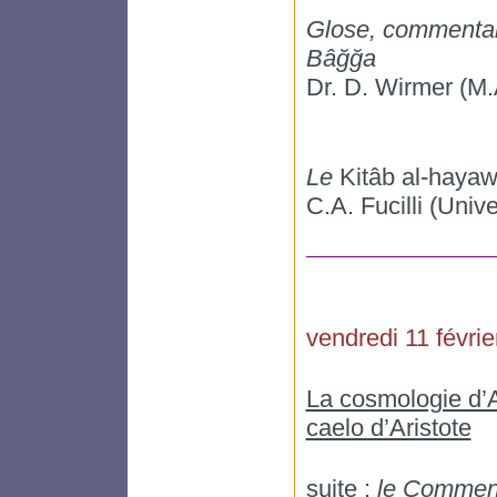
Glose, commentaire
Bâğğa
Dr. D. Wirmer (M.A
Le
Kitâb al-haya
C.A. Fucilli (Univ
vendredi 11 févrie
La cosmologie d’
caelo d’Aristote
suite :
le Commen