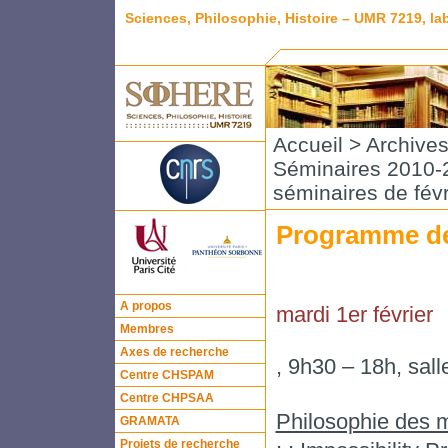
Sciences, Philosophie, Histoire – UMR 7219, l
Accueil
>
Archive
Séminaires 2010-2
séminaires de févr
Programme des
A propos
mardi 1er février
Membres
Axes de recherche
, 9h30 – 18h, sal
Centre CHSPAM
Centre CHPSAA
Philosophie des 
GRAMATA
Projets de recherche