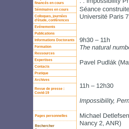
: : Impossibility 
financés en cours
Séance construite
Séminaires en cours
Université Paris 7
Colloques, journées
d’étude, conférences
Evénements
Publications
9h30 – 11h
Informations Doctorants
The natural number
Formation
Ressources
Expertises
Pavel Pudlák (Ma
Contacts
Pratique
Archives
11h – 12h30
Revue de presse :
Covid-19
Impossibility, Pe
Michael Detlefsen
Pages personnelles
Nancy 2, ANR)
Rechercher