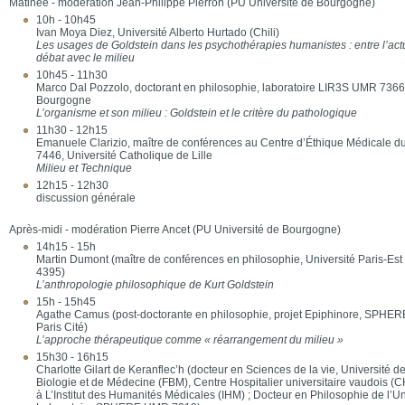
Matinée - modération Jean-Philippe Pierron (PU Université de Bourgogne)
10h - 10h45
Ivan Moya Diez, Université Alberto Hurtado (Chili)
Les usages de Goldstein dans les psychothérapies humanistes : entre l’actua
débat avec le milieu
10h45 - 11h30
Marco Dal Pozzolo, doctorant en philosophie, laboratoire LIR3S UMR 7366,
Bourgogne
L’organisme et son milieu : Goldstein et le critère du pathologique
11h30 - 12h15
Emanuele Clarizio, maître de conférences au Centre d’Éthique Médicale du 
7446, Université Catholique de Lille
Milieu et Technique
12h15 - 12h30
discussion générale
Après-midi - modération Pierre Ancet (PU Université de Bourgogne)
14h15 - 15h
Martin Dumont (maître de conférences en philosophie, Université Paris-Est C
4395)
L’anthropologie philosophique de Kurt Goldstein
15h - 15h45
Agathe Camus (post-doctorante en philosophie, projet Epiphinore, SPHER
Paris Cité)
L’approche thérapeutique comme « réarrangement du milieu »
15h30 - 16h15
Charlotte Gilart de Keranflec’h (docteur en Sciences de la vie, Université 
Biologie et de Médecine (FBM), Centre Hospitalier universitaire vaudois 
à L’Institut des Humanités Médicales (IHM) ; Docteur en Philosophie de l’Un