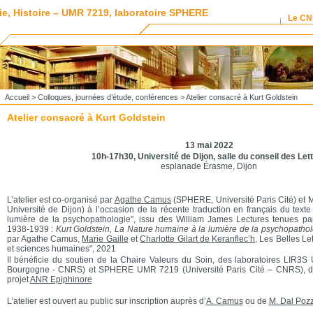
ie, Histoire – UMR 7219, laboratoire SPHERE
Le C
Accueil
>
Colloques, journées d’étude, conférences
> Atelier consacré à Kurt Goldstein
Atelier consacré à Kurt Goldstein
13 mai 2022
10h-17h30, Université de Dijon, salle du conseil des Let
esplanade Érasme, Dijon
L’atelier est co-organisé par
Agathe Camus
(SPHERE, Université Paris Cité) et 
Université de Dijon) à l’occasion de la récente traduction en français du text
lumière de la psychopathologie", issu des William James Lectures tenues pa
1938-1939 :
Kurt Goldstein, La Nature humaine à la lumière de la psychopatho
par Agathe Camus,
Marie Gaille
et
Charlotte Gilart de Keranflec’h
, Les Belles Le
et sciences humaines", 2021
Il bénéficie du soutien de la Chaire Valeurs du Soin, des laboratoires LIR3
Bourgogne - CNRS) et SPHERE UMR 7219 (Université Paris Cité – CNRS), 
projet
ANR Epiphinore
L’atelier est ouvert au public sur inscription auprès d’
A. Camus
ou de
M. Dal Poz