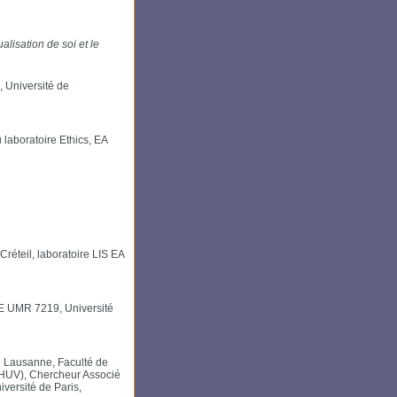
lisation de soi et le
 Université de
laboratoire Ethics, EA
réteil, laboratoire LIS EA
E UMR 7219, Université
de Lausanne, Faculté de
(CHUV), Chercheur Associé
iversité de Paris,