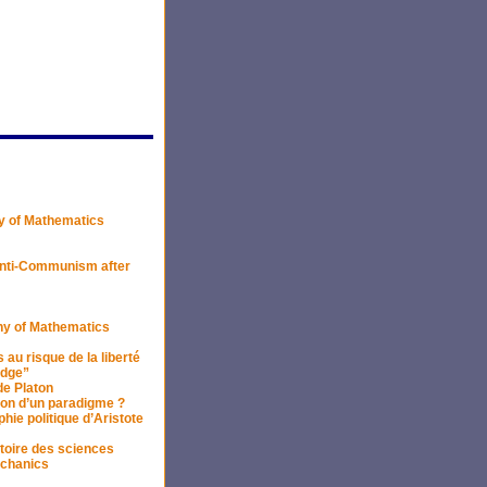
y of Mathematics
 Anti-Communism after
hy of Mathematics
u risque de la liberté
edge”
de Platon
sion d’un paradigme ?
hie politique d’Aristote
stoire des sciences
echanics