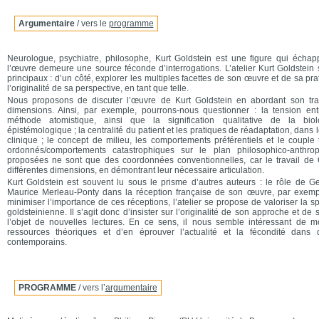
Argumentaire
/ vers le
programme
Neurologue, psychiatre, philosophe, Kurt Goldstein est une figure qui échap
l’œuvre demeure une source féconde d’interrogations. L’atelier Kurt Goldstein 
principaux : d’un côté, explorer les multiples facettes de son œuvre et de sa prat
l’originalité de sa perspective, en tant que telle.
Nous proposons de discuter l’œuvre de Kurt Goldstein en abordant son trav
dimensions. Ainsi, par exemple, pourrons-nous questionner : la tension ent
méthode atomistique, ainsi que la signification qualitative de la bi
épistémologique ; la centralité du patient et les pratiques de réadaptation, dans 
clinique ; le concept de milieu, les comportements préférentiels et le coupl
ordonnés/comportements catastrophiques sur le plan philosophico-anthrop
proposées ne sont que des coordonnées conventionnelles, car le travail de 
différentes dimensions, en démontrant leur nécessaire articulation.
Kurt Goldstein est souvent lu sous le prisme d’autres auteurs : le rôle de
Maurice Merleau-Ponty dans la réception française de son œuvre, par exemp
minimiser l’importance de ces réceptions, l’atelier se propose de valoriser la sp
goldsteinienne. Il s’agit donc d’insister sur l’originalité de son approche et de 
l’objet de nouvelles lectures. En ce sens, il nous semble intéressant de m
ressources théoriques et d’en éprouver l’actualité et la fécondité dans
contemporains.
PROGRAMME
/ vers l’
argumentaire