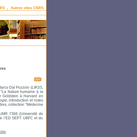
NRS
Autres sites CNRS
tres
Marco Dal Pozzolo (LIR3S,
e "La Nature humaine à la
r Goldstein à Harvard en
logie
, introduction et notes
ttres, collection "Médecine
S UMR 7366 (Université de
de l’ED SEPT UBFC et du
zolo