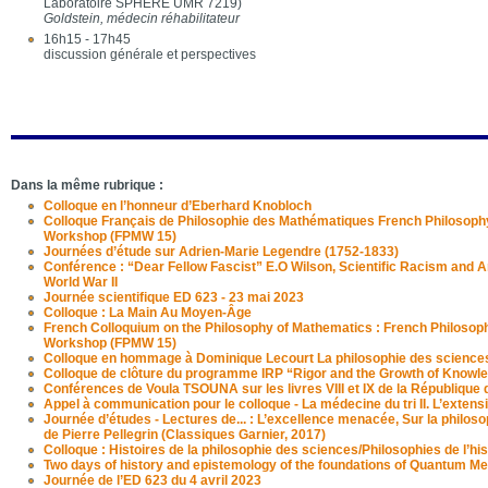
Laboratoire SPHERE UMR 7219)
Goldstein, médecin réhabilitateur
16h15 - 17h45
discussion générale et perspectives
Dans la même rubrique :
Colloque en l’honneur d’Eberhard Knobloch
Colloque Français de Philosophie des Mathématiques French Philosoph
Workshop (FPMW 15)
Journées d’étude sur Adrien-Marie Legendre (1752-1833)
Conférence : “Dear Fellow Fascist” E.O Wilson, Scientific Racism and
World War II
Journée scientifique ED 623 - 23 mai 2023
Colloque : La Main Au Moyen-Âge
French Colloquium on the Philosophy of Mathematics : French Philosop
Workshop (FPMW 15)
Colloque en hommage à Dominique Lecourt La philosophie des sciences a
Colloque de clôture du programme IRP “Rigor and the Growth of Knowl
Conférences de Voula TSOUNA sur les livres VIII et IX de la République 
Appel à communication pour le colloque - La médecine du tri II. L’exten
Journée d’études - Lectures de... : L’excellence menacée, Sur la philosop
de Pierre Pellegrin (Classiques Garnier, 2017)
Colloque : Histoires de la philosophie des sciences/Philosophies de l’hi
Two days of history and epistemology of the foundations of Quantum M
Journée de l’ED 623 du 4 avril 2023