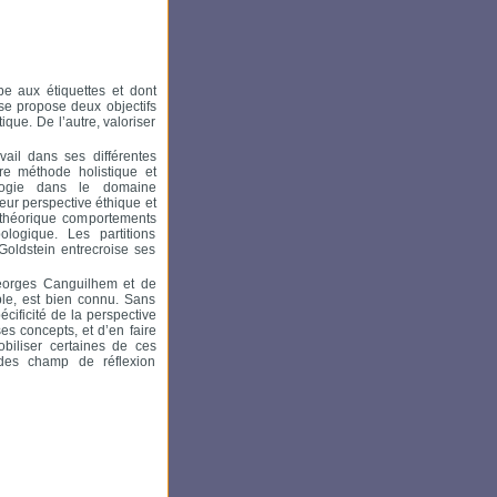
pe aux étiquettes et dont
se propose deux objectifs
ique. De l’autre, valoriser
ail dans ses différentes
re méthode holistique et
ologie dans le domaine
leur perspective éthique et
e théorique comportements
ologique. Les partitions
Goldstein entrecroise ses
 Georges Canguilhem et de
le, est bien connu. Sans
écificité de la perspective
ses concepts, et d’en faire
obiliser certaines de ces
 des champ de réflexion