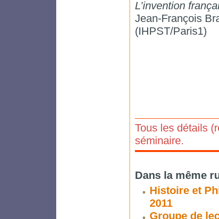
L’invention frança
Jean-François Br
(IHPST/Paris1)
Tous les détails (
séminaire.
Dans la même ru
Histoire et P
2011
Groupe de lec