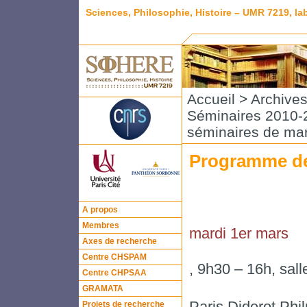
Sciences, Philosophie, Histoire – UMR 7219, l
Accueil
>
Archive
Séminaires 2010-2
séminaires de ma
Programme de
A propos
Membres
mardi 1er mars
Axes de recherche
Centre CHSPAM
, 9h30 – 16h, sal
Centre CHPSAA
GRAMATA
Paris Diderot Ph
Projets de recherche