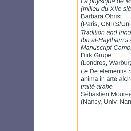
La physique de M
(milieu du XIIe siè
Barbara Obrist
(Paris, CNRS/Univ
Tradition and Inn
Ibn al-Haytham’s 
Manuscript Cambr
Dirk Grupe
(Londres, Warburg 
Le
De elementis
d
anima in arte alc
traité arabe
Sébastien Moure
(Nancy, Univ. Na