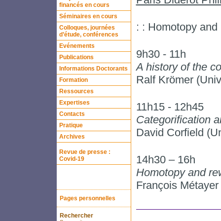
financés en cours
Séminaires en cours
: : Homotopy and
Colloques, journées
d’étude, conférences
Evénements
9h30 - 11h
Publications
A history of the 
Informations Doctorants
Ralf Krömer (Univ
Formation
Ressources
Expertises
11h15 - 12h45
Contacts
Categorification 
Pratique
David Corfield (Un
Archives
Revue de presse :
14h30 – 16h
Covid-19
Homotopy and rew
François Métayer
Pages personnelles
Rechercher