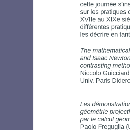
cette journée s’
sur les pratiques
XVIIe au XIXe sièc
différentes pratiq
les décrire en tan
The mathematical
and Isaac Newton
contrasting metho
Niccolo Guicciardi
Univ. Paris Didero
Les démonstratio
géométrie project
par le calcul géom
Paolo Freguglia (