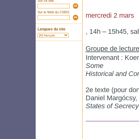
Sur ce site
Sur le Web du CNRS
mercredi 2 mars
Langues du site
, 14h – 15h45, sa
Groupe de lecture
Intervenant : Koe
Some
Historical and Co
2e texte (pour do
Daniel Margócsy,
States of Secrecy 