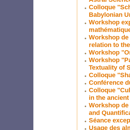
Colloque "Sch
Babylonian Ur
Workshop expl
mathématiques
Workshop de t
relation to th
Workshop "On 
Workshop "Par
Textuality of 
Colloque "Sha
Conférence du
Colloque "Cul
in the ancient
Workshop de 
and Quantific
Séance except
Usage des alm