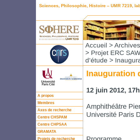
Sciences, Philosophie, Histoire – UMR 7219, l
Accueil
>
Archive
>
Projet ERC SA
d’étude
> Inaugur
Inauguration
12 juin 2012, 17h
A propos
Membres
Amphithéâtre Pier
Axes de recherche
Université Paris 
Centre CHSPAM
Centre CHPSAA
GRAMATA
Programme
Projets de recherche