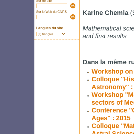
Sur ce site
Karine Chemla
(
Sur le Web du CNRS
Mathematical scie
Langues du site
and first results
Dans la même ru
Workshop on 
Colloque "His
Astronomy" :
Workshop "Mat
sectors of Me
Conférence "
Ages" : 2015
Colloque "Mat
Astral Scienc