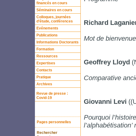
financés en cours
Séminaires en cours
Colloques, journées
Richard Laganie
d’étude, conférences
Evénements
Publications
Mot de bienvenue
Informations Doctorants
Formation
Ressources
Geoffrey Lloyd
(
Expertises
Contacts
Comparative anci
Pratique
Archives
Revue de presse :
Covid-19
Giovanni Levi
((U
Pourquoi l’histoire
Pages personnelles
l’alphabétisation
Rechercher