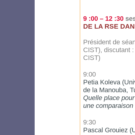
9 :00 – 12 :30
se
DE LA RSE DAN
Président de séa
CIST), discutant 
CIST)
9:00
Petia Koleva (Univ
de la Manouba, T
Quelle place pour 
une comparaison
9:30
Pascal Grouiez (U