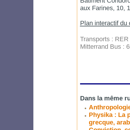
Bâtiment Condorce
aux Farines, 10, 
Plan interactif d
Transports : RER 
Mitterrand Bus : 6
Dans la même ru
Anthropologi
Physika : La p
grecque, arabe
Conviction, con