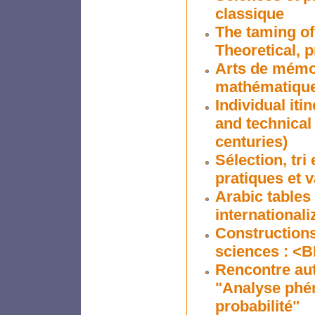
classique
The taming of
Theoretical, p
Arts de mémoi
mathématiqu
Individual itin
and technical
centuries)
Sélection, tri
pratiques et 
Arabic tables 
internationali
Constructions 
sciences : <BR
Rencontre aut
"Analyse phé
probabilité"