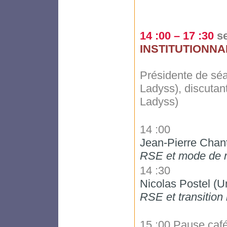
14 :00 – 17 :30
s
INSTITUTIONNA
Présidente de séa
Ladyss), discutan
Ladyss)
14 :00
Jean-Pierre Chant
RSE et mode de r
14 :30
Nicolas Postel (Uni
RSE et transition i
15 :00 Pause caf