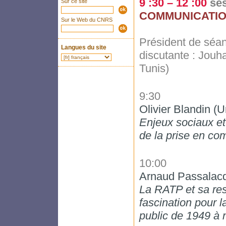
9 :30 – 12 :00
se
Sur ce site
COMMUNICATIO
Sur le Web du CNRS
Président de séan
Langues du site
discutante : Jouh
Tunis)
9:30
Olivier Blandin (U
Enjeux sociaux et
de la prise en com
10:00
Arnaud Passalacq
La RATP et sa resp
fascination pour l
public de 1949 à 