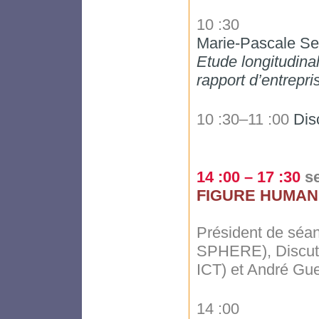
10 :30
Marie-Pascale Sen
Etude longitudina
rapport d’entrepr
10 :30–11 :00
Dis
14 :00 – 17 :30
s
FIGURE HUMANI
Président de séan
SPHERE), Discutan
ICT) et André Gues
14 :00