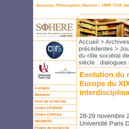
Sciences, Philosophie, Histoire – UMR 7219, l
Accueil
>
Archive
précédentes
>
Jou
du rôle sociétal d
siècle : dialogues 
Evolution du r
Europe du XIX
A propos
interdisciplin
Membres
Axes de recherche
Centre CHSPAM
28-29 novembre 
Centre CHPSAA
GRAMATA
Université Paris D
Projets de recherche