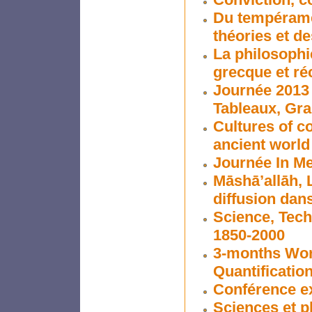
Du tempéramen
théories et d
La philosophie
grecque et ré
Journée 2013 
Tableaux, Gr
Cultures of c
ancient world
Journée In M
Māshā’allāh, 
diffusion dans
Science, Tech
1850-2000
3-months Wor
Quantificatio
Conférence e
Sciences et ph