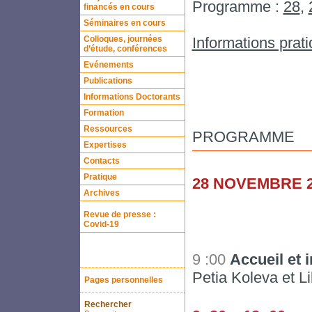
Programme :
28
,
financés en cours
Séminaires en cours
Colloques, journées
Informations prat
d’étude, conférences
Evénements
Publications
Informations Doctorants
Formation
Ressources
PROGRAMME
Expertises
Contacts
Pratique
28 NOVEMBRE 2
Archives
Revue de presse :
Covid-19
9 :00
Accueil et 
Petia Koleva et L
Pages personnelles
Rechercher