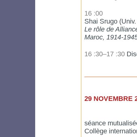
16 :00
Shai Srugo (Univ. 
Le rôle de Allianc
Maroc, 1914-194
16 :30–17 :30
Dis
29 NOVEMBRE 2
séance mutualisé
Collège internatio