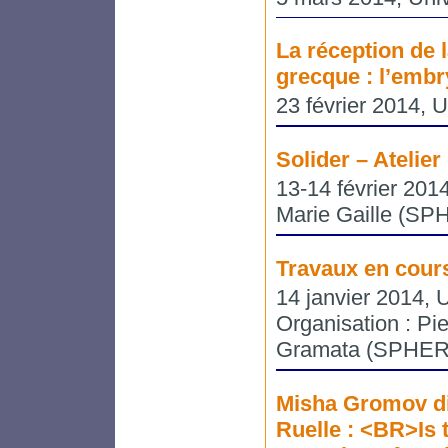
La réception de l
grecque : l’embr
23 février 2014, U
Solider – Atelier 
13-14 février 2014
Marie Gaille (SP
Travaux en cours
14 janvier 2014, 
Organisation : Pie
Gramata (SPHERE)
Misha Gromov di
Ruelle : <BR>Is 