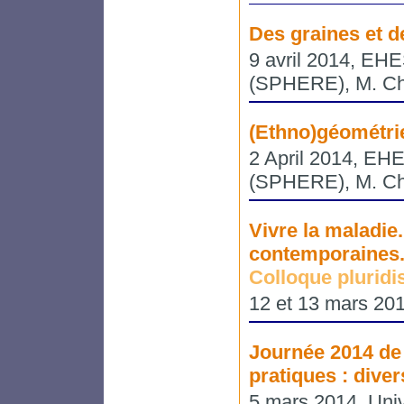
Des graines et 
9 avril 2014, EHE
(SPHERE), M. Che
(Ethno)géométri
2 April 2014, EH
(SPHERE), M. Che
Vivre la maladie.
contemporaines
Colloque pluridis
12 et 13 mars 201
Journée 2014 de 
pratiques : diver
5 mars 2014, Univ