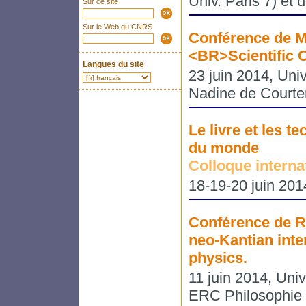
Univ. Paris 7) et
Sur ce site
Sur le Web du CNRS
Conférence de M
<BR>Scientific 
Langues du site
23 juin 2014, Univ
Nadine de Courte
Le livre et les t
du monde
Colloque interna
18-19-20 juin 2014
Conférence de R
neo-Kantian inte
physics.
11 juin 2014, Univ
ERC Philosophie 