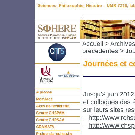
Sciences, Philosophie, Histoire – UMR 7219, l
Accueil
>
Archive
précédentes
> Jou
Journées et c
A propos
Jusqu’à juin 2012,
Membres
et colloques des
Axes de recherche
sur leurs sites res
Centre CHSPAM
–
http://www.rehse
Centre CHPSAA
–
http://www.chspa
GRAMATA
Projets de recherche