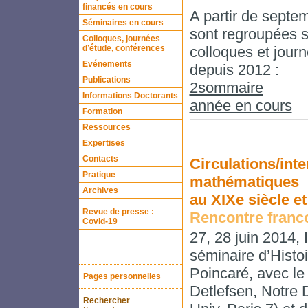
financés en cours
A partir de septe
Séminaires en cours
sont regroupées su
Colloques, journées
d’étude, conférences
colloques et jour
Evénements
depuis 2012 :
Publications
2sommaire
Informations Doctorants
année en cours
Formation
Ressources
Expertises
Contacts
Circulations/int
Pratique
mathématiques
Archives
au XIXe siècle e
Revue de presse :
Rencontre franco
Covid-19
27, 28 juin 2014, 
séminaire d’Histoi
Poincaré, avec l
Pages personnelles
Detlefsen, Notr
Rechercher