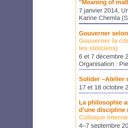
"Meaning of mat
7 janvier 2014, Un
Karine Chemla 
Gouverner selon 
Gouverner la cité
les stoïciens)
6 et 7 décembre 20
Organisation : Pie
Solider –Atelier 
17 et 18 octobre 2
La philosophie ar
d’une disciplin
Colloque interna
4–7 septembre 201