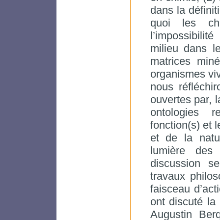
dans la définit
quoi les chi
l’impossibili
milieu dans le
matrices miné
organismes viv
nous réfléchi
ouvertes par, 
ontologies re
fonction(s) et 
et de la natu
lumière des
discussion se
travaux philo
faisceau d’act
ont discuté la
Augustin Berq