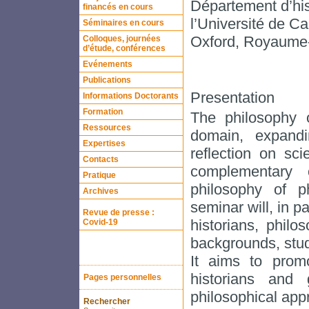
Département d’his
financés en cours
l’Université de C
Séminaires en cours
Oxford, Royaume
Colloques, journées
d’étude, conférences
Evénements
Publications
Presentation
Informations Doctorants
Formation
The philosophy o
Ressources
domain, expandi
Expertises
reflection on sc
Contacts
complementary 
Pratique
philosophy of p
Archives
seminar will, in p
Revue de presse :
historians, philo
Covid-19
backgrounds, stud
It aims to prom
historians and 
Pages personnelles
philosophical appr
Rechercher