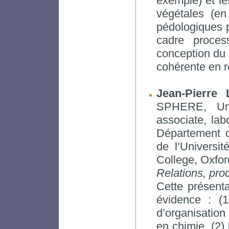
exemple) et l
végétales (en
pédologiques p
cadre proces
conception du 
cohérente en r
Jean-Pierre 
SPHERE, Uni
associate, lab
Département d
de l’Universi
College, Oxfo
Relations, pro
Cette présenta
évidence : (
d’organisation
en chimie, (2) 