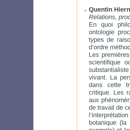
Quentin Hier
Relations, pro
En quoi philo
ontologie pro
types de raiso
d’ordre méthodo
Les premières 
scientifique 
substantialis
vivant. La per
dans cette t
critique. Les 
aux phénomène
de travail de 
l’interprétat
botanique (la