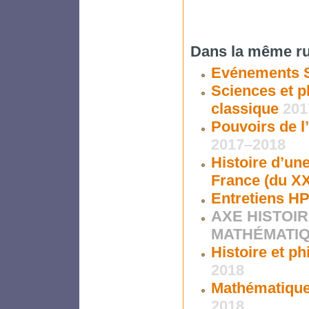
Dans la même ru
Evénements SP
Sciences et ph
classique
201
Pouvoirs de l
2017–2018
Histoire d’un
France (du XX
Entretiens HP
AXE HISTOIR
MATHÉMATI
Histoire et p
2018
Mathématiques
2018