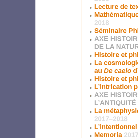
Lecture de t
Mathématiques
2018
Séminaire Ph
AXE HISTOI
DE LA NATU
Histoire et p
La cosmologi
au
De caelo
d
Histoire et p
L’intrication
AXE HISTOIR
L’ANTIQUITÉ
La métaphysiq
2017–2018
L’intentionnel
Memoria
201