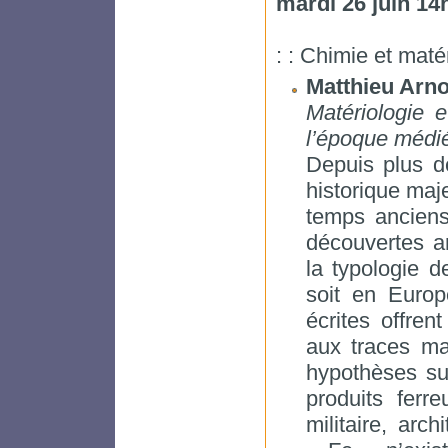
mardi 26 juin 14
: : Chimie et maté
Matthieu Arn
Matériologie 
l’époque médié
Depuis plus de
historique maje
temps anciens
découvertes a
la typologie 
soit en Europ
écrites offren
aux traces mat
hypothèses sur
produits ferre
militaire, arc