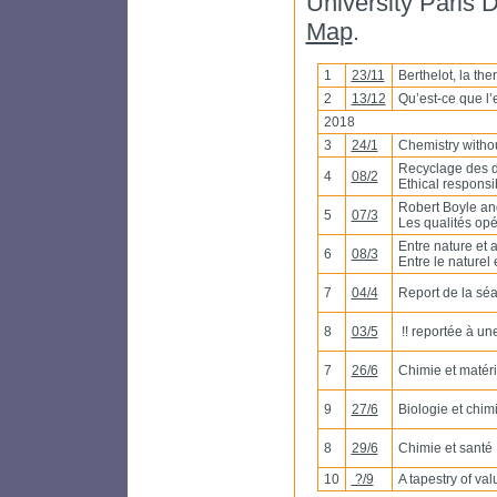
University Paris D
Map
.
1
23/11
Berthelot, la the
2
13/12
Qu’est-ce que l’e
2018
3
24/1
Chemistry witho
Recyclage des dé
4
08/2
Ethical responsibil
Robert Boyle and
5
07/3
Les qualités opér
Entre nature et a
6
08/3
Entre le naturel et 
7
04/4
Report de la sé
8
03/5
!! reportée à une
7
26/6
Chimie et matéri
9
27/6
Biologie et chim
8
29/6
Chimie et santé
10
?/9
A tapestry of valu