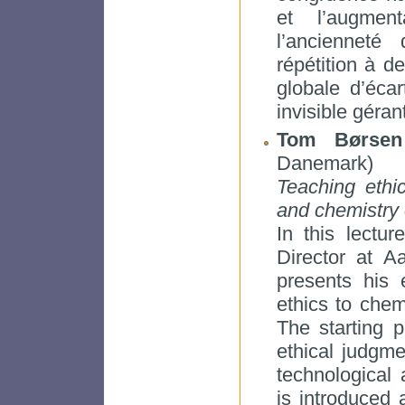
et l’augment
l’ancienneté
répétition à d
globale d’éca
invisible géran
Tom Børsen
Danemark)
Teaching ethic
and chemistry 
In this lectu
Director at A
presents his 
ethics to chem
The starting p
ethical judgme
technological 
is introduced 