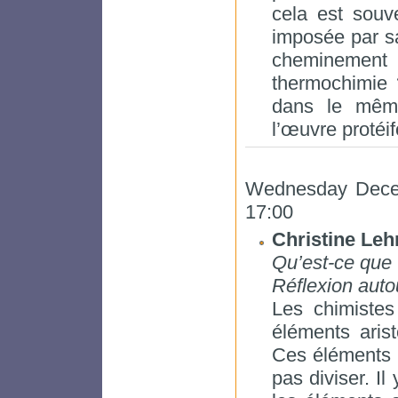
cela est souv
imposée par sa
cheminement
thermochimie 
dans le même
l’œuvre protéi
Wednesday Dece
17:00
Christine Le
Qu’est-ce que 
Réflexion auto
Les chimistes
éléments aristo
Ces éléments p
pas diviser. I