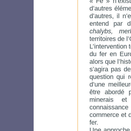
« Fe » n’exis
d’autres élém
d’autres, il n
entend par
chalybs, mer
territoires de l
L’intervention 
du fer en Euro
alors que l’hist
s’agira pas d
question qui r
d’une meilleu
être abordé p
minerais et
connaissanc
commerce et d
fer.
Une approche h