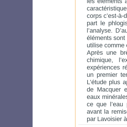
les éléments a
caractéristiqu
corps c’est-à-d
part le phlogi
l’analyse. D’a
éléments sont 
utilise comme 
Après une brè
chimique, l
expériences ré
un premier tem
L’étude plus a
de Macquer e
eaux minérales
ce que l’eau 
avant la remi
par Lavoisier à 