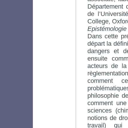
Département d
de l’Universi
College, Oxfo
Epistémologie 
Dans cette pr
départ la défin
dangers et de
ensuite comm
acteurs de la
règlementat
comment ces
problématiqu
philosophie de
comment une 
sciences (chi
notions de dro
travail) qu