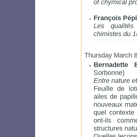
of chymical pro
François Pép
Les qualités
chimistes du 1
Thursday March 8
Bernadette 
Sorbonne)
Entre nature et
Feuille de lot
ailes de papi
nouveaux maté
quel contexte 
ont-ils comm
structures nat
Quelles leçons