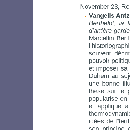
November 23, Ro
Vangelis Ant
Berthelot, la
d’arrière-garde
Marcellin Bert
l’historiographi
souvent décr
pouvoir politi
et imposer sa 
Duhem au suje
une bonne illu
thèse sur le 
popularise en 
et applique à 
thermodynamiqu
idées de Berth
son principe 