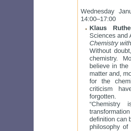
Wednesday Janu
14:00–17:00
Klaus Ruth
Sciences and 
Chemistry with
Without doubt
chemistry. M
believe in the
matter and, mo
for the chemi
criticism ha
forgotten.
“Chemistry 
transformatio
definition can 
philosophy of c