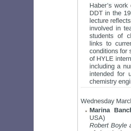
Haber’s work 
DDT in the 195
lecture reflects
involved in te
students of 
links to curre
conditions for 
of HYLE interna
including a nu
intended for 
chemistry engi
Wednesday March
Marina Banch
USA)
Robert Boyle a