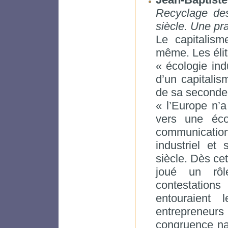
Recyclage des
siècle. Une pra
Le capitalism
même. Les élit
« écologie ind
d’un capitali
de sa seconde
« l’Europe n’a
vers une éco
communicatio
industriel et
siècle. Dès cet
joué un rôl
contestatio
entouraient 
entrepreneurs
congruence nat