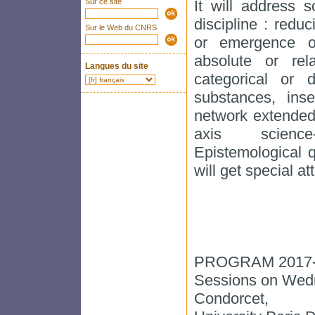
Sur ce site
It will address 
discipline : red
Sur le Web du CNRS
or emergence of
absolute or rel
Langues du site
categorical or d
substances, inse
network extended 
axis science-t
Epistemological qu
will get special at
PROGRAM 2017-
Sessions on Wedn
Condorcet,