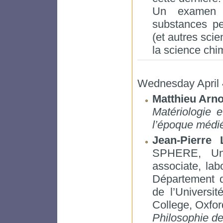
Un examen d
substances pe
(et autres scien
la science chi
Wednesday April 4
Matthieu Arn
Matériologie 
l’époque médié
Jean-Pierre 
SPHERE, Uni
associate, lab
Département d
de l’Universi
College, Oxfo
Philosophie de 