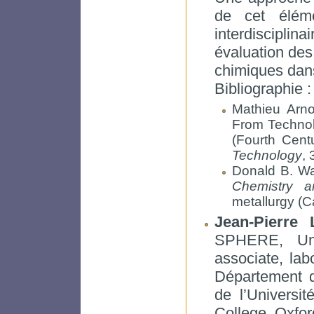
de cet élém
interdiscipl
évaluation des
chimiques dans
Bibliographie :
Mathieu Arno
From Technolo
(Fourth Cent
Technology
, 
Donald B. Wag
Chemistry a
metallurgy (C
Jean-Pierre 
SPHERE, Uni
associate, lab
Département d
de l’Universi
College, Oxfo