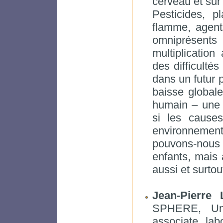
cerveau et sur
Pesticides, pl
flamme, agents
omniprésent
multiplication
des difficultés
dans un futur p
baisse globale
humain – une p
si les cause
environnement
pouvons-nou
enfants, mais a
aussi et surtout
Jean-Pierre 
SPHERE, Uni
associate, lab