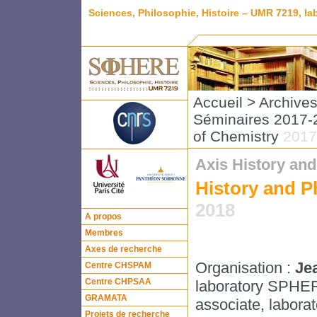
Sciences, Philosophie, Histoire – UMR 7219, l
Accueil
>
Archive
Séminaires 2017-2
of Chemistry
2017
Axis History and
History and P
2018
A propos
Membres
Axes de recherche
Organisation :
Je
Centre CHSPAM
Centre CHPSAA
laboratory SPHERE
GRAMATA
associate, laborat
Projets de recherche