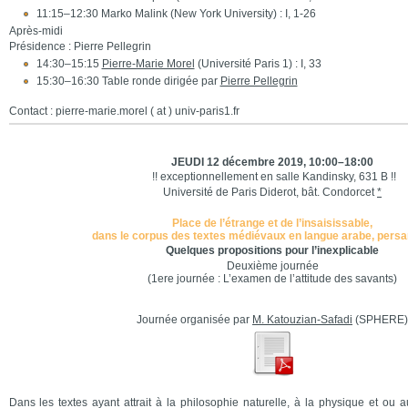
11:15–12:30 Marko Malink (New York University) : I, 1-26
Après-midi
Présidence : Pierre Pellegrin
14:30–15:15
Pierre-Marie Morel
(Université Paris 1) : I, 33
15:30–16:30 Table ronde dirigée par
Pierre Pellegrin
Contact : pierre-marie.morel ( at ) univ-paris1.fr
JEUDI 12 décembre 2019, 10:00–18:00
!! exceptionnellement en salle Kandinsky, 631 B !!
Université de Paris Diderot, bât. Condorcet
*
Place de l’étrange et de l’insaisissable,
dans le corpus des textes médiévaux en langue arabe, persan
Quelques propositions pour l’inexplicable
Deuxième journée
(1ere journée : L’examen de l’attitude des savants)
Journée organisée par
M. Katouzian-Safadi
(SPHERE)
Dans les textes ayant attrait à la philosophie naturelle, à la physique et ou 