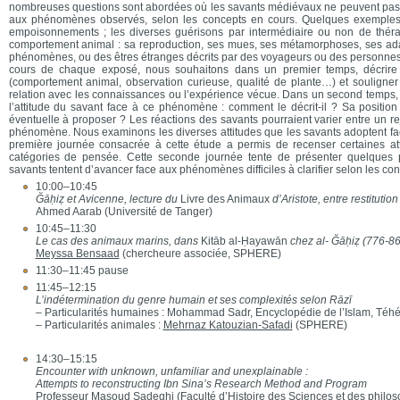
nombreuses questions sont abordées où les savants médiévaux ne peuvent pas 
aux phénomènes observés, selon les concepts en cours. Quelques exemples 
empoisonnements ; les diverses guérisons par intermédiaire ou non de thér
comportement animal : sa reproduction, ses mues, ses métamorphoses, ses adap
phénomènes, ou des êtres étranges décrits par des voyageurs ou des personnes
cours de chaque exposé, nous souhaitons dans un premier temps, décri
(comportement animal, observation curieuse, qualité de plante…) et souligner
relation avec les connaissances ou l’expérience vécue. Dans un second temps
l’attitude du savant face à ce phénomène : comment le décrit-il ? Sa position
éventuelle à proposer ? Les réactions des savants pourraient varier entre un r
phénomène. Nous examinons les diverses attitudes que les savants adoptent 
première journée consacrée à cette étude a permis de recenser certaines at
catégories de pensée. Cette seconde journée tente de présenter quelques p
savants tentent d’avancer face aux phénomènes difficiles à clarifier selon les co
10:00–10:45
Ğāḥiẓ et Avicenne, lecture du
Livre des Animaux
d’Aristote, entre restitutio
Ahmed Aarab (Université de Tanger)
10:45–11:30
Le cas des animaux marins, dans
Kitāb al-Ḥayawān
chez al- Ğāḥiẓ (776-86
Meyssa Bensaad
(chercheure associée, SPHERE)
11:30–11:45 pause
11:45–12:15
L’indétermination du genre humain et ses complexités selon Rāzī
– Particularités humaines : Mohammad Sadr, Encyclopédie de l’Islam, Téh
– Particularités animales :
Mehrnaz Katouzian-Safadi
(SPHERE)
14:30–15:15
Encounter with unknown, unfamiliar and unexplainable :
Attempts to reconstructing Ibn Sina’s Research Method and Program
Professeur Masoud Sadeghi (Faculté d’Histoire des Sciences et des philos