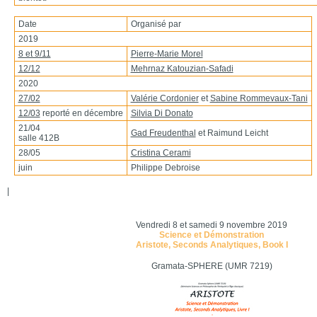
Date
Organisé par
2019
8 et 9/11
Pierre-Marie Morel
12/12
Mehrnaz Katouzian-Safadi
2020
27/02
Valérie Cordonier
et
Sabine Rommevaux-Tani
12/03
reporté en décembre
Silvia Di Donato
21/04
Gad Freudenthal
et Raimund Leicht
salle 412B
28/05
Cristina Cerami
juin
Philippe Debroise
|
Vendredi 8 et samedi 9 novembre 2019
Science et Démonstration
Aristote, Seconds Analytiques, Book I
Gramata-SPHERE (UMR 7219)