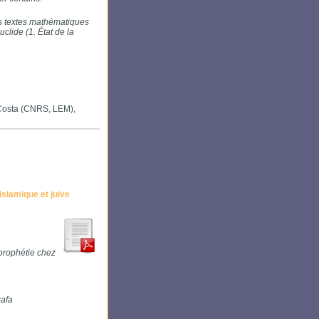
des textes mathématiques
clide (1. État de la
 Costa (CNRS, LEM),
islamique et juive
 prophétie chez
safa