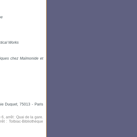
ne
ctical Works
étiques chez Maïmonide et
ie Duquet, 75013 - Paris
6, arrêt : Quai de la gare.
rêt : Tolbiac-Bibliothèque