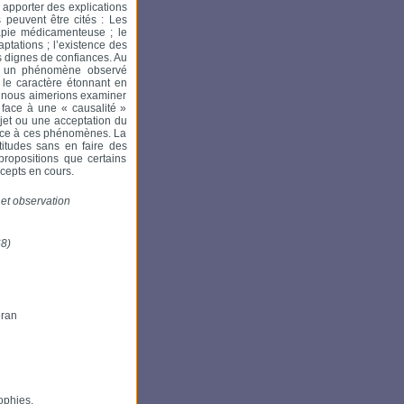
apporter des explications
peuvent être cités : Les
apie médicamenteuse ; le
tations ; l’existence des
 dignes de confiances. Au
re un phénomène observé
 le caractère étonnant en
, nous aimerions examiner
 face à une « causalité »
ejet ou une acceptation du
face à ces phénomènes. La
titudes sans en faire des
ropositions que certains
ncepts en cours.
n et observation
8)
éran
ophies,