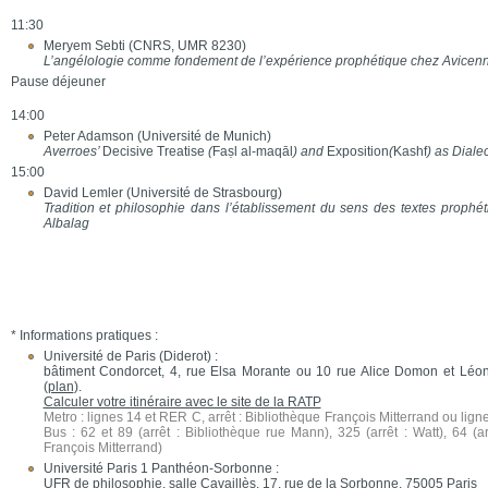
11:30
Meryem Sebti (CNRS, UMR 8230)
L’angélologie comme fondement de l’expérience prophétique chez Avicen
Pause déjeuner
14:00
Peter Adamson (Université de Munich)
Averroes’
Decisive Treatise
(
Faṣl al-maqāl
) and
Exposition
(
Kashf
) as Diale
15:00
David Lemler (Université de Strasbourg)
Tradition et philosophie dans l’établissement du sens des textes proph
Albalag
* Informations pratiques :
Université de Paris (Diderot) :
bâtiment Condorcet, 4, rue Elsa Morante ou 10 rue Alice Domon et Léon
(
plan
).
Calculer votre itinéraire avec le site de la RATP
Metro : lignes 14 et RER C, arrêt : Bibliothèque François Mitterrand ou ligne 
Bus : 62 et 89 (arrêt : Bibliothèque rue Mann), 325 (arrêt : Watt), 64 (ar
François Mitterrand)
Université Paris 1 Panthéon-Sorbonne :
UFR de philosophie, salle Cavaillès, 17, rue de la Sorbonne, 75005 Paris