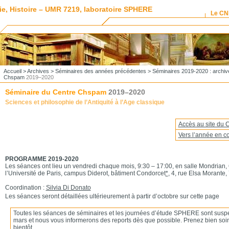
ie, Histoire – UMR 7219, laboratoire SPHERE
Le C
Accueil
>
Archives
>
Séminaires des années précédentes
>
Séminaires 2019-2020 : archiv
Chspam
2019–2020
Séminaire du Centre Chspam
2019–2020
Sciences et philosophie de l’Antiquité à l’Age classique
Accès au site du
Vers l’année en co
PROGRAMME 2019-2020
Les séances ont lieu un vendredi chaque mois, 9:30 – 17:00, en salle Mondrian, 
l’Université de Paris, campus Diderot, bâtiment Condorcet
*
, 4, rue Elsa Morante,
Coordination :
Silvia Di Donato
Les séances seront détaillées ultérieurement à partir d’octobre sur cette page
Toutes les séances de séminaires et les journées d’étude SPHERE sont suspe
mars et nous vous informerons des reports dès que possible. Prenez bien soin 
bientôt.