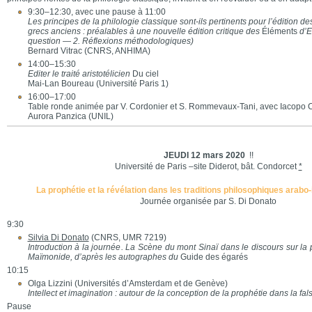
9:30–12:30, avec une pause à 11:00
Les principes de la philologie classique sont-ils pertinents pour l’édition 
grecs anciens : préalables à une nouvelle édition critique des
Éléments
d’Eu
question — 2. Réflexions méthodologiques)
Bernard Vitrac (CNRS, ANHIMA)
14:00–15:30
Editer le traité aristotélicien
Du ciel
Mai-Lan Boureau (Université Paris 1)
16:00–17:00
Table ronde animée par V. Cordonier et S. Rommevaux-Tani, avec Iacopo
Aurora Panzica (UNIL)
JEUDI 12 mars 2020
!!
Université de Paris –site Diderot, bât. Condorcet
*
La prophétie et la révélation dans les traditions philosophiques arabo-
Journée organisée par S. Di Donato
9:30
Silvia Di Donato
(CNRS, UMR 7219)
Introduction à la journée. La Scène du mont Sinaï dans le discours sur la
Maïmonide, d’après les autographes du
Guide des égarés
10:15
Olga Lizzini (Universités d’Amsterdam et de Genève)
Intellect et imagination : autour de la conception de la prophétie dans la fal
Pause