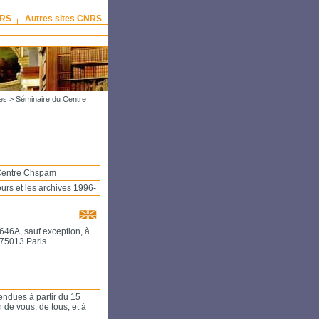
NRS
Autres sites CNRS
es
> Séminaire du Centre
 Centre Chspam
urs et les archives 1996-
646A, sauf exception, à
 75013 Paris
ndues à partir du 15
de vous, de tous, et à