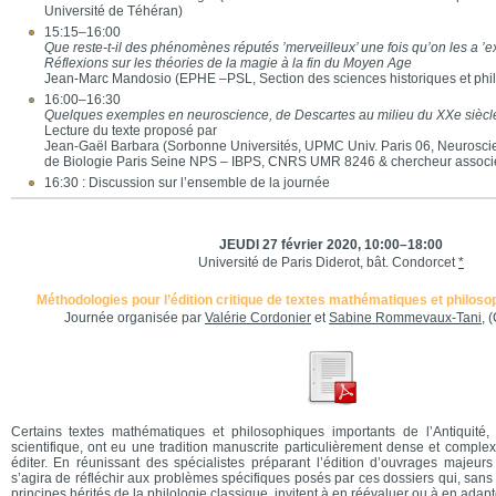
Université de Téhéran)
15:15–16:00
Que reste-t-il des phénomènes réputés ’merveilleux’ une fois qu’on les a ’e
Réflexions sur les théories de la magie à la fin du Moyen Age
Jean-Marc Mandosio (EPHE –PSL, Section des sciences historiques et phil
16:00–16:30
Quelques exemples en neuroscience, de Descartes au milieu du XXe siècl
Lecture du texte proposé par
Jean-Gaël Barbara (Sorbonne Universités, UPMC Univ. Paris 06, Neuroscienc
de Biologie Paris Seine NPS – IBPS, CNRS UMR 8246 & chercheur asso
16:30 : Discussion sur l’ensemble de la journée
JEUDI 27 février 2020, 10:00–18:00
Université de Paris Diderot, bât. Condorcet
*
Méthodologies pour l’édition critique de textes mathématiques et philosop
Journée organisée par
Valérie Cordonier
et
Sabine Rommevaux-Tani
,
Certains textes mathématiques et philosophiques importants de l’Antiquité, p
scientifique, ont eu une tradition manuscrite particulièrement dense et complexe,
éditer. En réunissant des spécialistes préparant l’édition d’ouvrages majeurs d
s’agira de réfléchir aux problèmes spécifiques posés par ces dossiers qui, san
principes hérités de la philologie classique, invitent à en réévaluer ou à en adapt