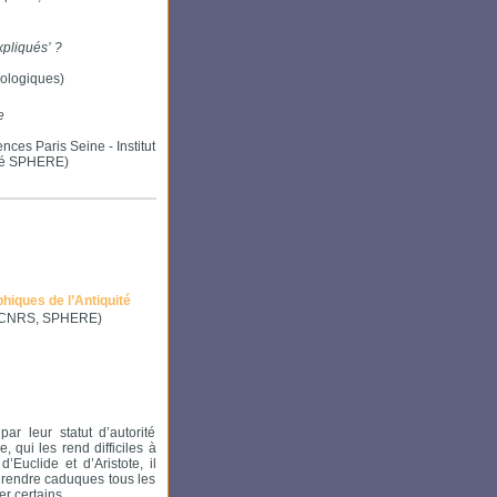
xpliqués’ ?
ologiques)
e
es Paris Seine - Institut
cié SPHERE)
hiques de l’Antiquité
 (CNRS, SPHERE)
ar leur statut d’autorité
 qui les rend difficiles à
’Euclide et d’Aristote, il
s rendre caduques tous les
er certains.