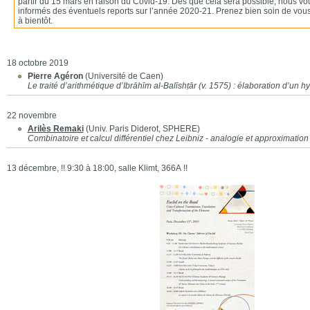
partir du 15 mars en raison du Covid-19. Dès que cela sera possible, nous vo
informés des éventuels reports sur l’année 2020-21. Prenez bien soin de vous,
à bientôt.
18 octobre 2019
Pierre Agéron
(Université de Caen)
Le traité d’arithmétique d’Ibrāhīm al-Balīshṭār (v. 1575) : élaboration d’un 
22 novembre
Arilès Remaki
(Univ. Paris Diderot, SPHERE)
Combinatoire et calcul différentiel chez Leibniz - analogie et approximation
13 décembre, !! 9:30 à 18:00, salle Klimt, 366A !!