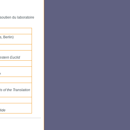
utien du laboratoire
 Berlin)
western Euclid
e
s of the Translation
lide