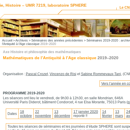
ie, Histoire – UMR 7219, laboratoire SPHERE
Le C
Accueil
>
Archives
>
Séminaires des années précédentes
>
Séminaires 2019-2020 : archiv
l’Antiquité à l’Age classique
2019–2020
Axe Histoire et philosophie des mathématiques
Mathématiques de l’Antiquité à l’Age classique
2019–2020
Organisation :
Pascal Crozet
,
Vincenzo de Risi
et
Sabine Rommevaux-Tani
, (C
Vers l’année en co
PROGRAMME 2019-2020
Les séances ont lieu le vendredi, de 9h30 à 12h30, en salle Mondrian, 646A
Université Paris Diderot, bâtiment Condorcet, 4 rue Elsa Morante, 75013 Paris (
p
18
22
13
17 janvier 2020
14
13
2
Dates
octobre
novembre
décembre
reporté !!
février
mars
av
Toutes les séances de séminaires et les journées d’étude SPHERE sont sus