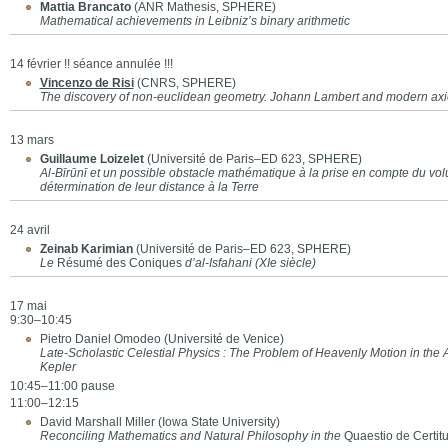
Mattia Brancato
(ANR Mathesis, SPHERE)
Mathematical achievements in Leibniz’s binary arithmetic
14 février !! séance annulée !!!
Vincenzo de Risi
(CNRS, SPHERE)
The discovery of non-euclidean geometry. Johann Lambert and modern axi
13 mars
Guillaume Loizelet
(Université de Paris–ED 623, SPHERE)
Al-Bīrūnī et un possible obstacle mathématique à la prise en compte du vo
détermination de leur distance à la Terre
24 avril
Zeinab Karimian
(Université de Paris–ED 623, SPHERE)
Le
Résumé des Coniques
d’al-Isfahani (XIe siècle)
17 mai
9:30–10:45
Pietro Daniel Omodeo (Université de Venice)
Late-Scholastic Celestial Physics : The Problem of Heavenly Motion in the
Kepler
10:45–11:00 pause
11:00–12:15
David Marshall Miller (Iowa State University)
Reconciling Mathematics and Natural Philosophy in the
Quaestio de Certit