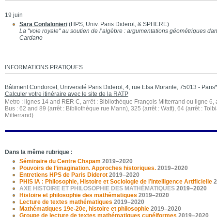
19 juin
Sara Confalonieri
(HPS, Univ. Paris Diderot, & SPHERE)
La "voie royale" au soutien de l’algèbre : argumentations géométriques da
Cardano
INFORMATIONS PRATIQUES
Bâtiment Condorcet, Université Paris Diderot, 4, rue Elsa Morante, 75013 - Paris
Calculer votre itinéraire avec le site de la RATP
Metro : lignes 14 and RER C, arrêt : Bibliothèque François Mitterrand ou ligne 6, a
Bus : 62 and 89 (arrêt : Bibliothèque rue Mann), 325 (arrêt : Watt), 64 (arrêt : Tol
Mitterrand)
Dans la même rubrique :
Séminaire du Centre Chspam
2019–2020
Pouvoirs de l’imagination. Approches historiques.
2019–2020
Entretiens HPS de Paris Diderot
2019–2020
PHiS IA : Philosophie, Histoire et Sociologie de l’Intelligence Artificielle
2
AXE HISTOIRE ET PHILOSOPHIE DES MATHÉMATIQUES
2019–2020
Histoire et philosophie des mathématiques
2019–2020
Lecture de textes mathématiques
2019–2020
Mathématiques 19e-20e, histoire et philosophie
2019–2020
Groupe de lecture de textes mathématiques cunéiformes
2019–2020