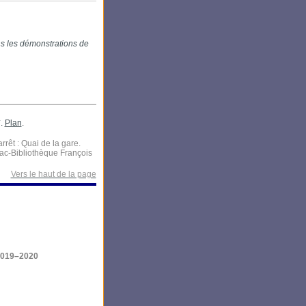
ns les démonstrations de
*.
Plan
.
rrêt : Quai de la gare.
biac-Bibliothèque François
Vers le haut de la page
019–2020