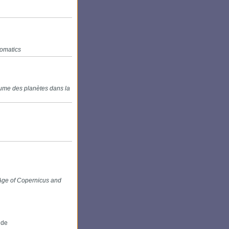
omatics
lume des planètes dans la
 Age of Copernicus and
ude