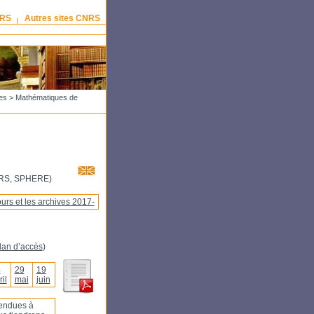
NRS
Autres sites CNRS
es
> Mathématiques de
NRS, SPHERE)
urs et les archives 2017-
lan d’accès
)
4
29
19
ril
mai
juin
pendues à