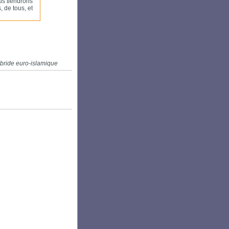
us tiendrons
 de tous, et
hybride euro-islamique