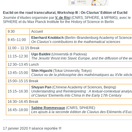
Euclid on the road transcultural, Workshop III : On Clavius’ Edition of Euclid
Journée d’études organisée par
V. de Risi
(CNRS, SPHERE, & MPIWG), avec le so
SPHERE et du Max Planck Institute for the History of Science in Berlin
9:30
Accueil
Eberhard Knobloch
(Berlin–Brandenburg Academy of Sciences,
9:45–11:00
On Clavius’s contributions to the mathematical sciences
11:00 – 11:15 Break
Ugo Baldini
(Università di Padova)
11:15–12:30
The Jesuits’ thrust into Slavic Europe, and the diffusion of the 
12:30–13:45 Lunch
Shin Higashi
(Tokai University, Tokyo)
13:45–15:00
Clavius vu de la philosophie des mathématiques au XVIe siècl
15:00–15:15 Break
Shuyan Pan
(Chinese Academy of Sciences, Beijing)
15:15–16:30
Understanding and Reinterpreting : A textual-contextual analysi
of Clavius’
Elements
into China in the Early 17th Century
16:30–16:45 Break
Sabine Rommevaux
(CNRS, SPHERE)
16:45–18:00
Les ajouts à la seconde édition de Clavius des
Eléments
d’Euc
17 janvier 2020 !! séance reportée !!!