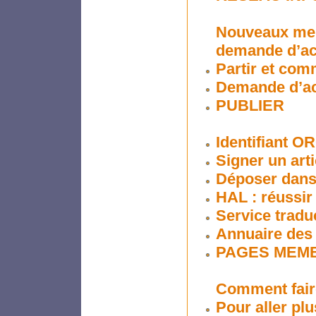
Nouveaux mem
demande d’ac
Partir et com
Demande d’ac
PUBLIER
Identifiant O
Signer un art
Déposer dans
HAL : réussir
Service traduc
Annuaire des 
PAGES MEMB
Comment fair
Pour aller plu