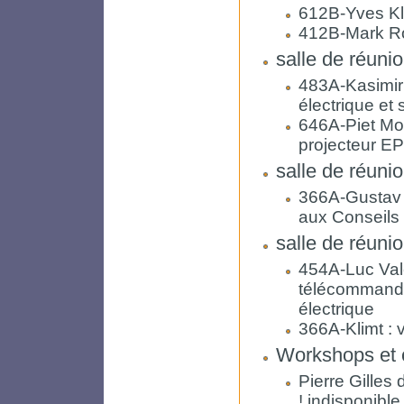
612B-Yves Kle
412B-Mark Ro
salle de réuni
483A-Kasimir
électrique et
646A-Piet Mon
projecteur EP
salle de réuni
366A-Gustav K
aux Conseils
salle de réuni
454A-Luc Val
télécommande 
électrique
366A-Klimt : 
Workshops et 
Pierre Gilles
! indisponibl