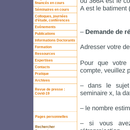
où 366A est le cod
financés en cours
A est le batiment 
Séminaires en cours
Colloques, journées
d’étude, conférences
Evénements
–
Demande de ré
Publications
Informations Doctorants
Adresser votre de
Formation
Ressources
Expertises
Pour que votre 
Contacts
compte, veuillez p
Pratique
Archives
– dans le sujet
Revue de presse :
seminaire x, la da
Covid-19
– le nombre esti
Pages personnelles
– si vous avez
Rechercher