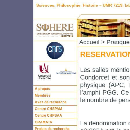
Sciences, Philosophie, Histoire – UMR 7219, l
Accueil
>
Pratique
RESERVATIO
Les salles mentio
Condorcet et sont
physique (APC, 
A propos
l’amphi PGG. Ce 
Membres
le nombre de per
Axes de recherche
Centre CHSPAM
Centre CHPSAA
La dénomination d
GRAMATA
Projets de recherche