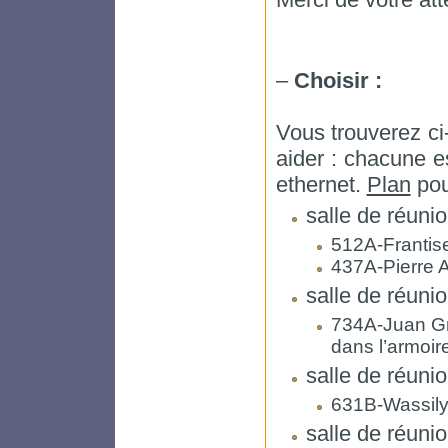
–
Choisir :
Vous trouverez c
aider : chacune e
ethernet.
Plan
pour
salle de réuni
512A-Frantis
437A-Pierre A
salle de réuni
734A-Juan Gr
dans l’armoire
salle de réuni
631B-Wassily 
salle de réuni