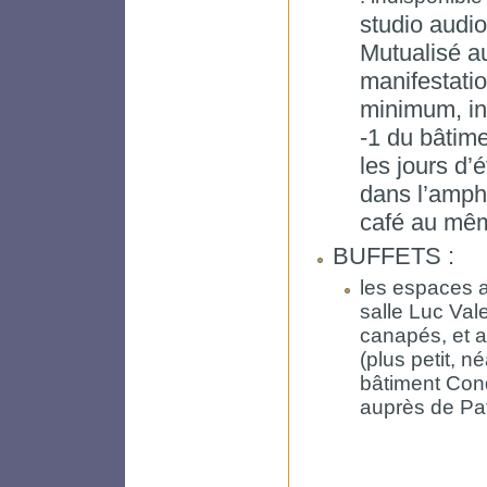
studio audio
Mutualisé a
manifestatio
minimum, inv
-1 du bâtime
les jours d’é
dans l’amphi
café au mêm
BUFFETS :
les espaces a
salle Luc Val
canapés, et a
(plus petit, n
bâtiment Cond
auprès de Pat