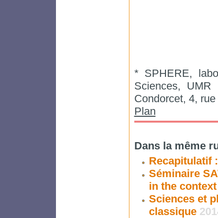
* SPHERE, labora
Sciences, UMR 72
Condorcet, 4, rue
Plan
Dans la même ru
Recapitulatif
Séminaire SA
in the context
Sciences et ph
classique
201