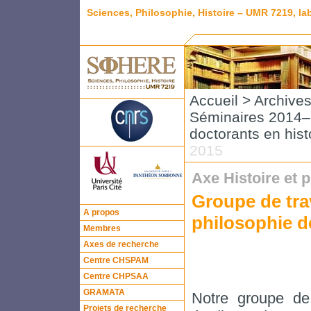
Sciences, Philosophie, Histoire – UMR 7219, l
Accueil
>
Archive
Séminaires 2014–
doctorants en hist
2015
Axe Histoire et 
Groupe de trav
A propos
philosophie d
Membres
Axes de recherche
Centre CHSPAM
Centre CHPSAA
GRAMATA
Notre groupe de 
Projets de recherche