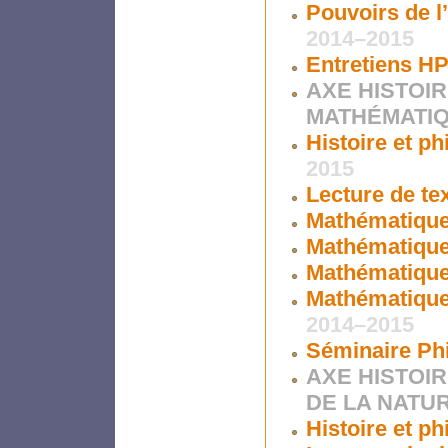
Pouvoirs de l
2014–2015
Entretiens HP
AXE HISTOIR
MATHÉMATI
Histoire et p
2015
Lecture de t
Mathématique
Mathématique
Mathématique
Mathématiques
2014–2015
Séminaire Phi
AXE HISTOI
DE LA NATU
Histoire et p