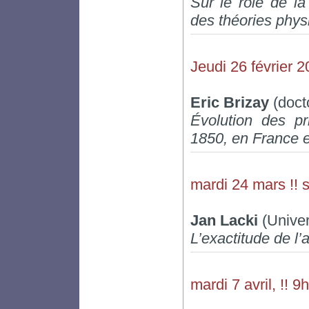
Sur le rôle de l
des théories phys
Jeudi 26 février 
Eric Brizay
(doct
Évolution des p
1850, en France e
mardi 24 mars !! 
Jan Lacki
(Univer
L’exactitude de l’a
mardi 7 avril, !! 9