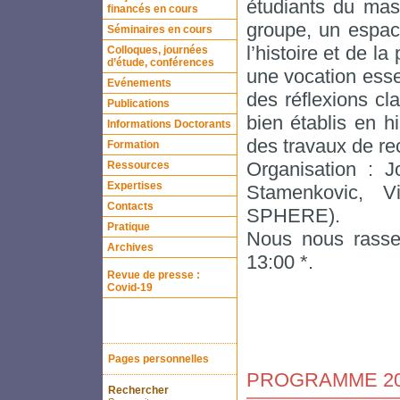
étudiants du mas
financés en cours
groupe, un espac
Séminaires en cours
l’histoire et de l
Colloques, journées
d’étude, conférences
une vocation esse
Evénements
des réflexions c
Publications
bien établis en h
Informations Doctorants
des travaux de re
Formation
Organisation : 
Ressources
Expertises
Stamenkovic, V
Contacts
SPHERE).
Pratique
Nous nous rassem
Archives
13:00 *.
Revue de presse :
Covid-19
Pages personnelles
PROGRAMME 20
Rechercher