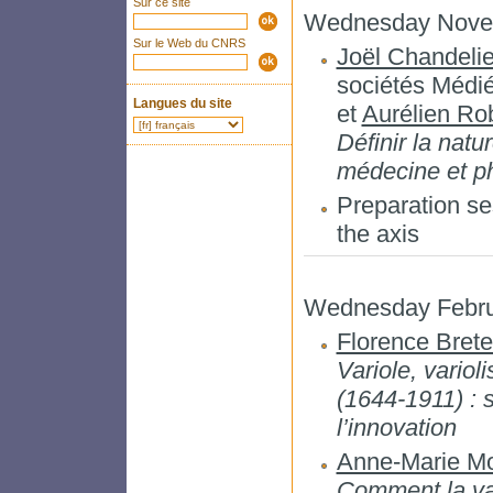
Sur ce site
Wednesday Novem
Sur le Web du CNRS
Joël Chandelie
sociétés Méd
Langues du site
et
Aurélien Ro
Définir la nat
médecine et ph
Preparation s
the axis
Wednesday Febru
Florence Brete
Variole, variol
(1644-1911) : s
l’innovation
Anne-Marie Mo
Comment la vari