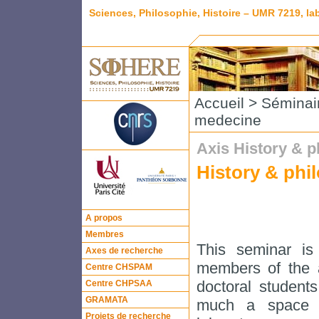
Sciences, Philosophie, Histoire – UMR 7219, l
Accueil
>
Séminai
medecine
Axis History & 
History & phi
A propos
Membres
This seminar is
Axes de recherche
members of the a
Centre CHSPAM
doctoral students
Centre CHPSAA
GRAMATA
much a space o
Projets de recherche