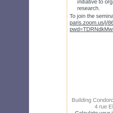
initiative to o
research.
To join the semina
paris.zoom.us/j/
pwd=TDRNdkMwe
Building Condorc
4 rue E