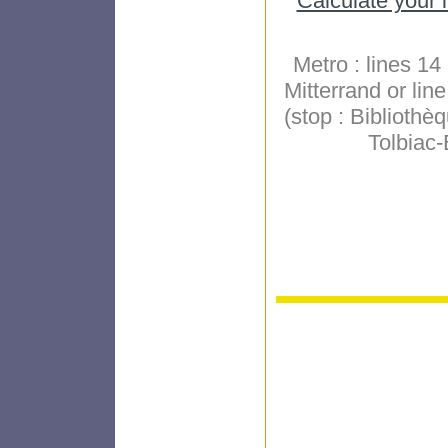
Calculate your i
Metro : lines 1
Mitterrand or lin
(stop : Bibliothè
Tolbiac-