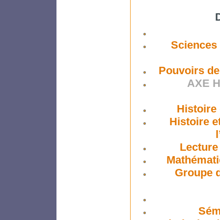
Sciences 
Pouvoirs de
AXE H
Histoire
Histoire 
Lecture
Mathématiq
Groupe d
Sémi