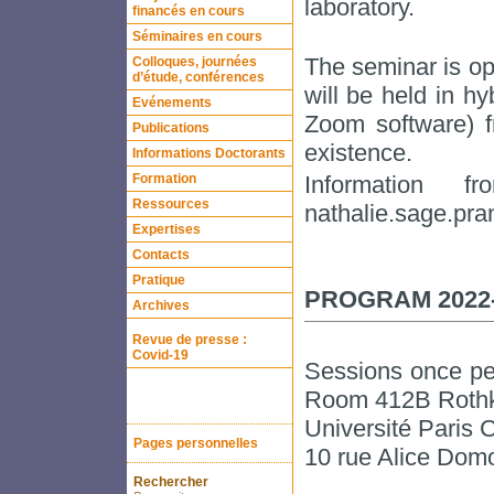
laboratory.
financés en cours
Séminaires en cours
The seminar is ope
Colloques, journées
d’étude, conférences
will be held in h
Evénements
Zoom software) f
Publications
existence.
Informations Doctorants
Formation
Information
Ressources
nathalie.sage.pran
Expertises
Contacts
Pratique
PROGRAM 2022-
Archives
Revue de presse :
Covid-19
Sessions once pe
Room 412B Roth
Université Paris C
Pages personnelles
10 rue Alice Domo
Rechercher