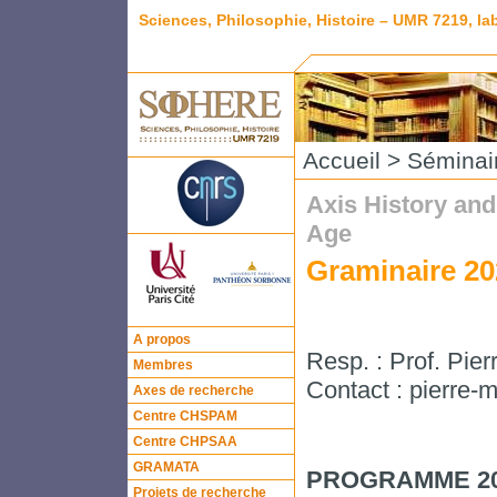
Sciences, Philosophie, Histoire – UMR 7219, l
Accueil
>
Séminai
Axis History an
Age
Graminaire 20
A propos
Resp. : Prof. Pi
Membres
Contact : pierre-
Axes de recherche
Centre CHSPAM
Centre CHPSAA
GRAMATA
PROGRAMME 2
Projets de recherche