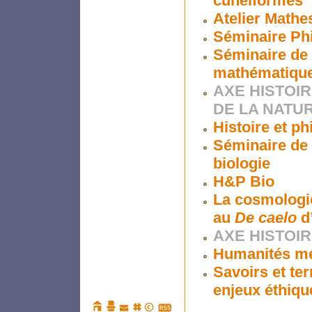
cunéiformes
Atelier Mathe
Séminaire Ph
Séminaire de 
mathématiqu
AXE HISTOI
DE LA NATU
Histoire et p
Séminaire de 
biologie
H&P Bio
La cosmologi
au
De caelo
d’
AXE HISTOIR
Humanités mé
Savoirs et ter
enjeux éthiqu