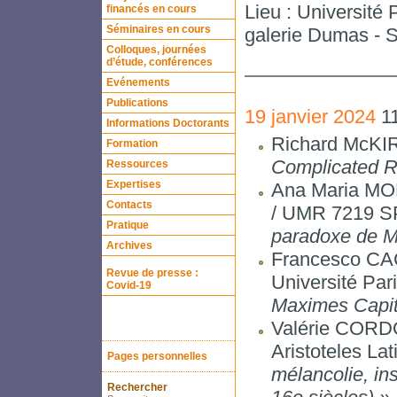
Lieu : Université
financés en cours
Séminaires en cours
galerie Dumas - S
Colloques, journées
d’étude, conférences
Evénements
Publications
19 janvier 2024
11
Informations Doctorants
Richard McKI
Formation
Complicated Re
Ressources
Expertises
Ana Maria MO
Contacts
/ UMR 7219 
Pratique
paradoxe de 
Archives
Francesco CAC
Revue de presse :
Université Par
Covid-19
Maximes Capit
Valérie COR
Aristoteles La
Pages personnelles
mélancolie, ins
Rechercher