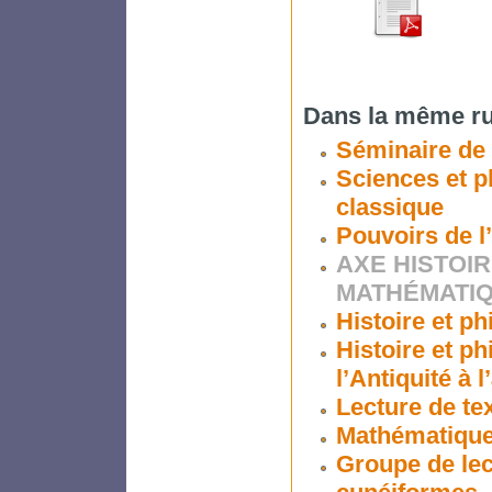
Dans la même ru
Séminaire de
Sciences et ph
classique
Pouvoirs de l
AXE HISTOIR
MATHÉMATI
Histoire et p
Histoire et p
l’Antiquité à 
Lecture de t
Mathématiques
Groupe de lec