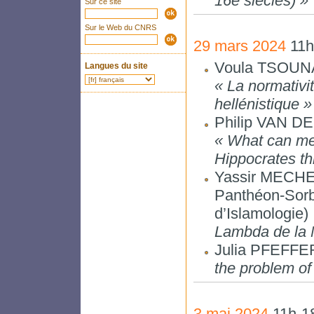
16e siècles) »
Sur ce site
Sur le Web du CNRS
29 mars 2024
11h
Voula TSOUNA (
Langues du site
« La normativi
hellénistique »
Philip VAN DER
« What can med
Hippocrates th
Yassir MECHEL
Panthéon-Sorbo
d’Islamologie) 
Lambda de la 
Julia PFEFFER
the problem of 
3 mai 2024
11h-1