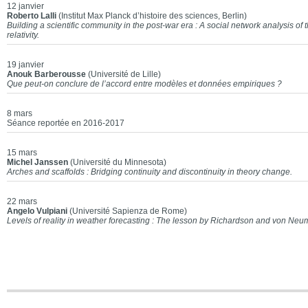
12 janvier
Roberto Lalli
(Institut Max Planck d’histoire des sciences, Berlin)
Building a scientific community in the post-war era : A social network analysis of
relativity.
19 janvier
Anouk Barberousse
(Université de Lille)
Que peut-on conclure de l’accord entre modèles et données empiriques ?
8 mars
Séance reportée en 2016-2017
15 mars
Michel Janssen
(Université du Minnesota)
Arches and scaffolds : Bridging continuity and discontinuity in theory change.
22 mars
Angelo Vulpiani
(Université Sapienza de Rome)
Levels of reality in weather forecasting : The lesson by Richardson and von Neu