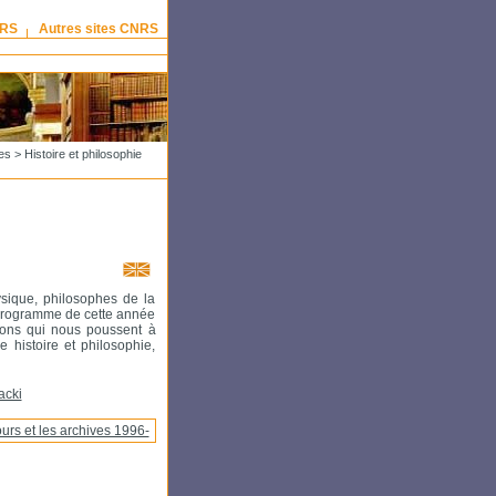
NRS
Autres sites CNRS
es
> Histoire et philosophie
sique, philosophes de la
 programme de cette année
stions qui nous poussent à
re histoire et philosophie,
acki
urs et les archives 1996-