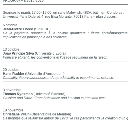
PROGRAMME 2015-2016
Séances le mardi, 17:00–19:00, en salle Malevitch, 483A, bâtiment Condorcet,
Université Paris Diderot, 4, rue Elsa Morante, 75013 Paris –
plan d’accès
.
6 octobre
Jean-Pierre Llored
(SPHERE)
De la physique quantique à la chimie quantique : étude épistémologique 
implications en philosophie des sciences.
13 octobre
João Principe Silva
(Université d’Evora)
Poincaré et Kant : les conventions et l’usage régulateur de la raison.
20 octobre
Hans Radder
(Université d’Amsterdam)
Causality, theory ladenness and reproducibility in experimental science.
3 novembre
Thomas Ryckman
(Université Stanford)
Cassirer and Dirac : From Substance and function to bras and kets.
10 novembre
Christiane Vilain
(Observatoire de Meudon)
L’astrophysique relativiste autour de 1970 ; le cas particulier de la création d’un 