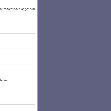
 the renaissance of general
mann.