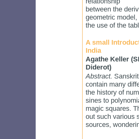
relationship
between the deriva
geometric model,
the use of the tab
A small Introduct
India
Agathe Keller (
Diderot)
Abstract.
Sanskrit
contain many diffe
the history of nume
sines to polynomia
magic squares. Thi
out such various s
sources, wondering