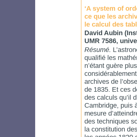
‘A system of orde
ce que les arch
le calcul des ta
David Aubin (Ins
UMR 7586, univer
Résumé.
L’astron
qualifié les mat
n’étant guère plu
considérablement 
archives de l’obse
de 1835. Et ces d
des calculs qu’il d
Cambridge, puis à
mesure d’atteindr
des techniques soc
la constitution d