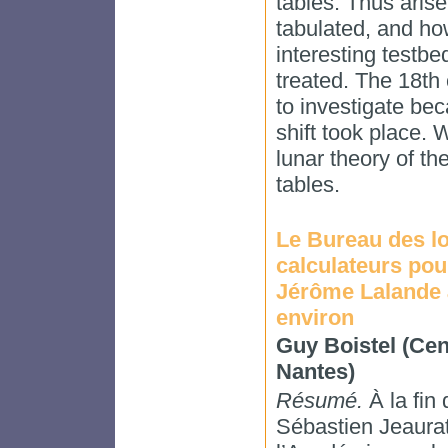
tables. Thus arise
tabulated, and how
interesting testb
treated. The 18th 
to investigate bec
shift took place. 
lunar theory of th
tables.
Le Bureau des lo
calculateurs pou
Jérôme Lalande 
environ
Guy Boistel (Cen
Nantes)
Résumé.
À la fin
Sébastien Jeaurat 