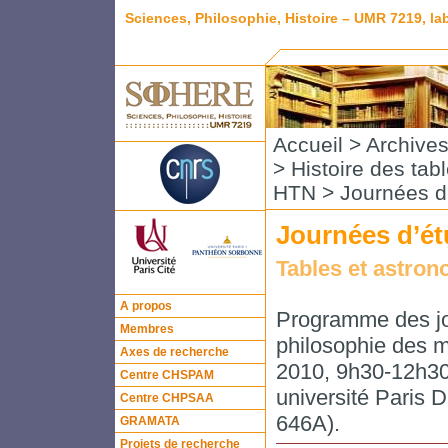
Sciences, Philosophie, Histoire – UMR 7219, l
Accueil
>
Archive
>
Histoire des ta
HTN
> Journées d
Journées d’ét
Tables et astron
A propos
Programme des jo
Membres
philosophie des
Axes de recherche
2010, 9h30-12h30
Centre CHSPAM
université Paris 
Centre CHPSAA
646A).
GRAMATA
Projets de recherche