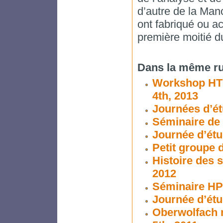
d’autre de la Man
ont fabriqué ou a
première moitié d
Dans la même ru
Workshop HTN,
4th, 2013
Journées d’ét
Séminaire de 
Journée d’ét
Petit groupe 
Histoire des s
2012
Séminaire HP
Journée d’ét
Oberwolfach 