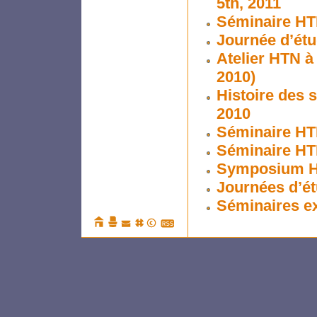
5th, 2011
Séminaire HTN
Journée d’étu
Atelier HTN à
2010)
Histoire des 
2010
Séminaire HTN
Séminaire HT
Symposium HT
Journées d’ét
Séminaires ex