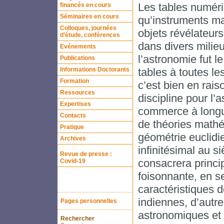
Les tables numéri
financés en cours
Séminaires en cours
qu’instruments ma
Colloques, journées
objets révélateurs
d’étude, conférences
dans divers milieu
Evénements
l’astronomie fut l
Publications
Informations Doctorants
tables à toutes le
Formation
c’est bien en rais
Ressources
discipline pour l’a
Expertises
commerce à longue
Contacts
de théories mathém
Pratique
géométrie euclidi
Archives
infinitésimal au s
Revue de presse :
consacrera princi
Covid-19
foisonnante, en se
caractéristiques 
indiennes, d’autre
Pages personnelles
astronomiques et 
Rechercher