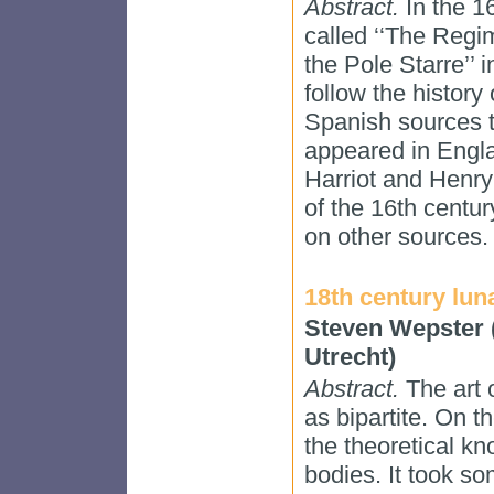
Abstract.
In the 1
called ‘‘The Regi
the Pole Starre’’ i
follow the history
Spanish sources t
appeared in Engl
Harriot and Henry
of the 16th cent
on other sources.
18th century lun
Steven Wepster (
Utrecht)
Abstract.
The art 
as bipartite. On t
the theoretical k
bodies. It took s