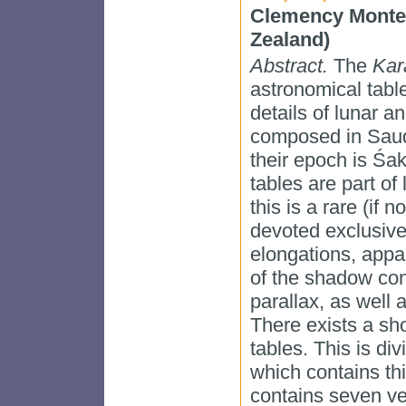
Clemency Montell
Zealand)
Abstract.
The
Kar
astronomical tabl
details of lunar a
composed in Saudā
their epoch is Śa
tables are part of
this is a rare (if 
devoted exclusivel
elongations, appa
of the shadow cone
parallax, as well 
There exists a sh
tables. This is di
which contains th
contains seven ve