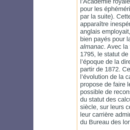
l’Académie royale
pour les éphémér
par la suite). Cet
apparaître inespé
anglais employait
bien payés pour 
almanac
. Avec la
1795, le statut de
l’époque de la di
partir de 1872. Cel
l’évolution de la 
propose de faire l
possible de recons
du statut des cal
siècle, sur leurs c
leur carrière adm
du Bureau des lon