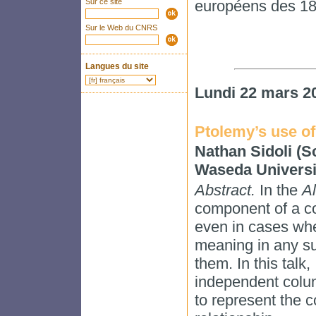
Sur ce site
européens des 18e
Sur le Web du CNRS
Langues du site
Lundi 22 mars 2
Ptolemy’s use of
Nathan Sidoli (Sc
Waseda Universi
Abstract.
In the
A
component of a c
even in cases wh
meaning in any su
them. In this talk
independent col
to represent the