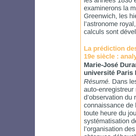
les années 1830 
examinerons la ma
Greenwich, les hié
l’astronome royal,
calculs sont déve
La prédiction de
19e siècle : ana
Marie-José Dur
université Paris 
Résumé.
Dans les
auto-enregistreur
d’observation du r
connaissance de l
toute heure du jour
systématisation d
l’organisation de