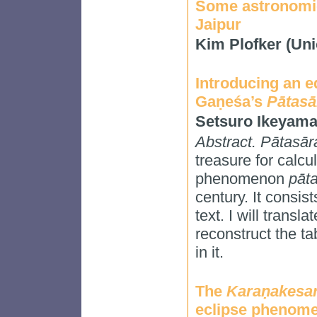
Some astronomic
Jaipur
Kim Plofker (Un
Introducing an ed
Gaṇeśa’s
Pātasā
Setsuro Ikeyama
Abstract.
Pātasār
treasure for calcu
phenomenon
pāt
century. It consist
text. I will transl
reconstruct the t
in it.
The
Karaṇakesar
eclipse phenom