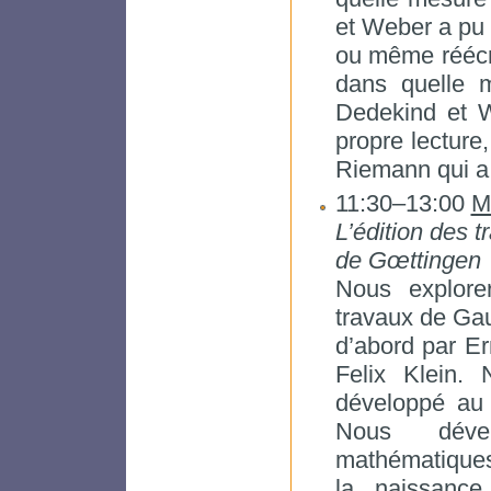
et Weber a pu 
ou même réécri
dans quelle 
Dedekind et W
propre lecture,
Riemann qui a 
11:30–13:00
M
L’édition des t
de Gœttingen
Nous explore
travaux de Gau
d’abord par Er
Felix Klein. 
développé au 
Nous dével
mathématiques
la naissanc