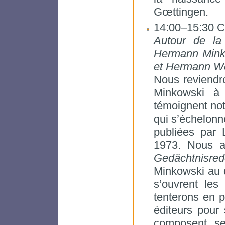
Gœttingen.
14:00–15:30 Ch
Autour de la
Hermann Minko
et Hermann We
Nous reviendro
Minkowski à
témoignent not
qui s’échelonn
publiées par
1973. Nous a
Gedächtnisred
Minkowski au d
s’ouvrent le
tenterons en pa
éditeurs pour 
composent se