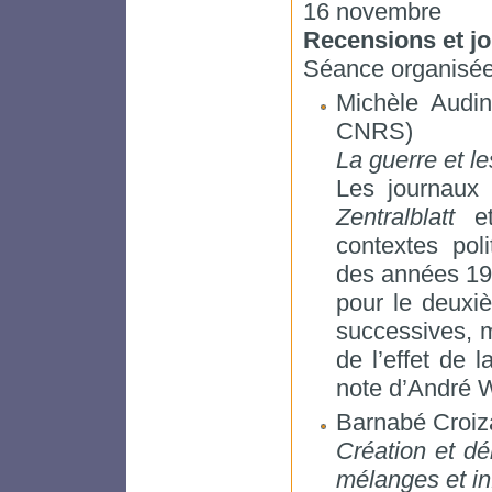
16 novembre
Recensions et j
Séance organisé
Michèle Audin
CNRS)
La guerre et l
Les journaux 
Zentralblatt
e
contextes poli
des années 193
pour le deuxi
successives, m
de l’effet de 
note d’André W
Barnabé Croizat
Création et dé
mélanges et in