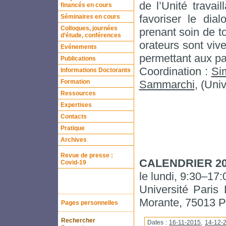
de l’Unité travai
financés en cours
favoriser le dia
Séminaires en cours
Colloques, journées
prenant soin de to
d’étude, conférences
orateurs sont vi
Evénements
permettant aux par
Publications
Coordination :
Si
Informations Doctorants
Formation
Sammarchi
, (Uni
Ressources
Expertises
Contacts
Pratique
Archives
Revue de presse :
CALENDRIER 20
Covid-19
le lundi, 9:30–17:
Université Paris
Morante, 75013 P
Pages personnelles
Rechercher
Dates :
16-11-2015
,
14-12-