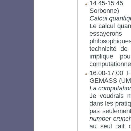
14:45-15:45
Sorbonne)
Calcul quantiq
Le calcul quan
essayerons
philosophiques
technicité de
implique po
computationnel
16:00-17:00 
GEMASS (UMR
La computatio
Je voudrais 
dans les prati
pas seulement 
number crunc
au seul fait 