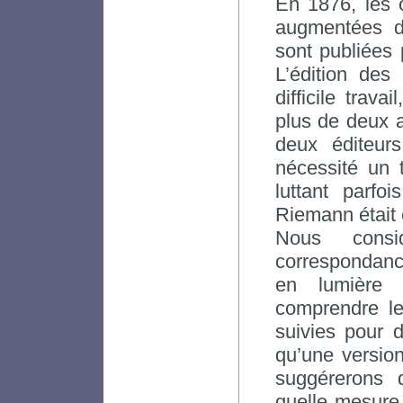
En 1876, les
augmentées d
sont publiées
L’édition de
difficile trav
plus de deux 
deux éditeurs
nécessité un t
luttant parf
Riemann était e
Nous consi
correspondance
en lumière 
comprendre le
suivies pour 
qu’une versio
suggérerons q
quelle mesure 