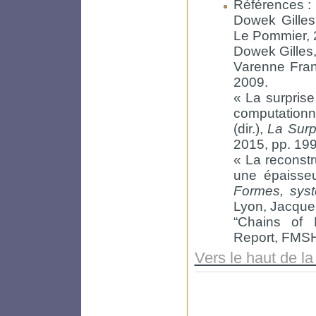
Références :
Dowek Gille
Le Pommier, 
Dowek Gilles
Varenne Fra
2009.
« La surprise
computationn
(dir.),
La Surp
2015, pp. 19
« La reconstr
une épaisseur
Formes, sys
Lyon, Jacque
“Chains of 
Report, FMSH
Vers le haut de l