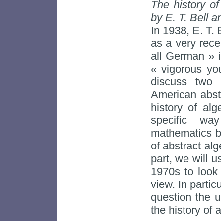
The history of
by E. T. Bell a
In 1938, E. T.
as a very rece
all German » i
« vigorous you
discuss two 
American abstr
history of al
specific wa
mathematics by 
of abstract alg
part, we will u
1970s to look 
view. In particu
question the u
the history of 