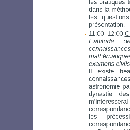
les pratiques 
dans la méthod
les question
présentation.
11:00–12:00
C
L’attitude
connaissanc
mathématiques
examens civils
Il existe be
connaissance
astronomie par
dynastie de
m’intéresserai
correspondance
les préces
correspondanc