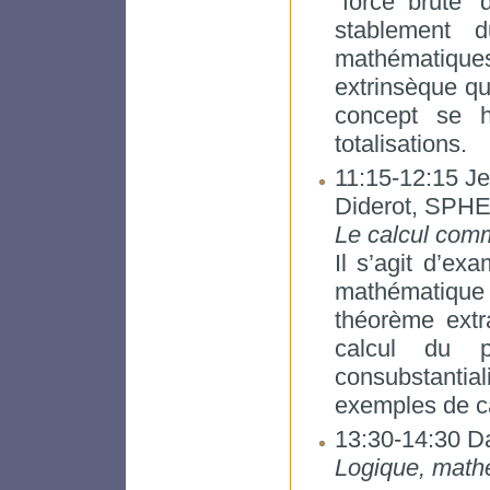
`force brute’ 
stablement 
mathématiques
extrinsèque qu’
concept se h
totalisations.
11:15-12:15 Je
Diderot, SPH
Le calcul com
Il s’agit d’ex
mathématiqu
théorème extra
calcul du 
consubstantial
exemples de ca
13:30-14:30 
Logique, mathé