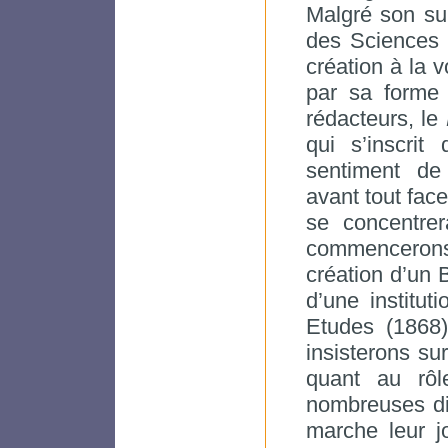
Malgré son s
des Sciences 
création à la 
par sa forme 
rédacteurs, le
qui s’inscri
sentiment de
avant tout face
se concentre
commencerons 
création d’un B
d’une institut
Etudes (1868
insisterons su
quant au rô
nombreuses dif
marche leur j