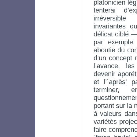
platonicien lég
tenterai d’e
irréversibl
invariantes q
délicat ciblé 
par exemple `
aboutie du con
d’un concept 
l’avance, le
devenir aporéti
et l’`après’ 
terminer, 
questionnemen
portant sur la
à valeurs dan
variétés proje
faire comprend