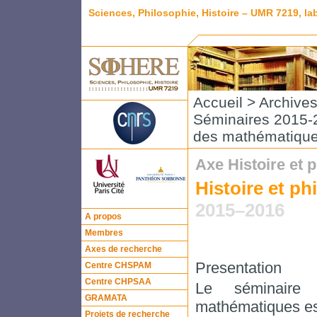
Sciences, Philosophie, Histoire – UMR 7219, l
Accueil
>
Archive
Séminaires 2015-2
des mathématiqu
Axe Histoire et
Histoire et p
2015–2016
A propos
Membres
Axes de recherche
Presentation
Centre CHSPAM
Centre CHPSAA
Le séminaire 
GRAMATA
mathématiques est
Projets de recherche