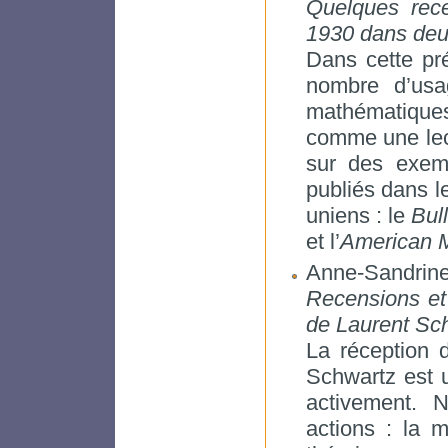
Quelques rece
1930 dans deux
Dans cette pré
nombre d’usa
mathématiques
comme une lect
sur des exemp
publiés dans l
uniens : le
Bul
et l’
American M
Anne-Sandrine
Recensions et 
de Laurent Sch
La réception d
Schwartz est u
activement. 
actions : la 