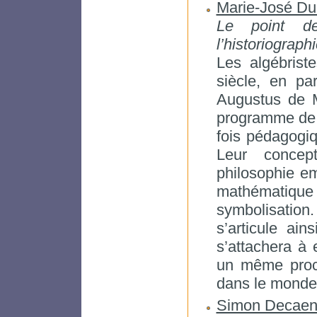
Marie-José Du
Le point de
l’historiographi
Les algébrist
siècle, en pa
Augustus de M
programme de re
fois pédagogiq
Leur concep
philosophie em
mathématique
symbolisation.
s’articule ain
s’attachera à
un même proce
dans le monde 
Simon Decaen