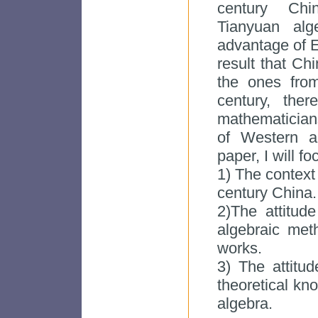
century Chi
Tianyuan alg
advantage of E
result that C
the ones fro
century, th
mathematician
of Western a
paper, I will f
1) The context
century China.
2)The attitud
algebraic met
works.
3) The attitu
theoretical kn
algebra.