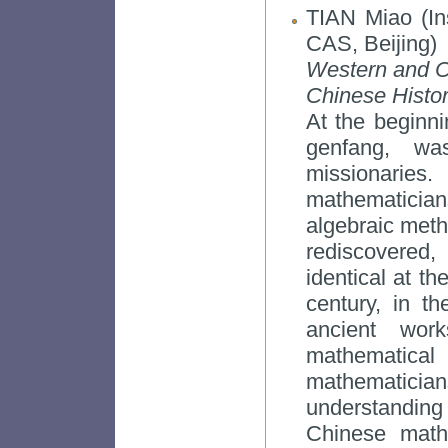
TIAN Miao (Ins
CAS, Beijing)
Western and C
Chinese Histor
At the beginni
genfang, wa
missionarie
mathematician
algebraic met
rediscovered
identical at th
century, in th
ancient wor
mathematic
mathematici
understandin
Chinese math