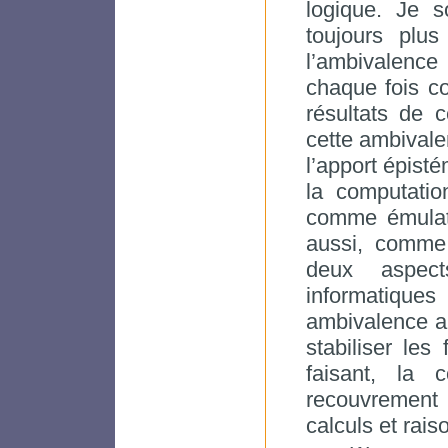
logique. Je s
toujours plus
l’ambivalence
chaque fois co
résultats de 
cette ambivalen
l’apport épisté
la computatio
comme émulati
aussi, comme
deux aspect
informatiques
ambivalence a p
stabiliser le
faisant, la 
recouvrement e
calculs et rai