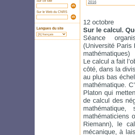
Sur ce site
2016
Sur le Web du CNRS
12 octobre
Langues du site
Sur le calcul. Q
Séance orga
(Université Pari
mathématiques)
Le calcul a fait l
côté, dans la divi
au plus bas échel
mathématique. C’e
Platon qui mette
de calcul des nég
mathématique, 
mathématiciens o
Riemann), le cal
mécanique, à lais