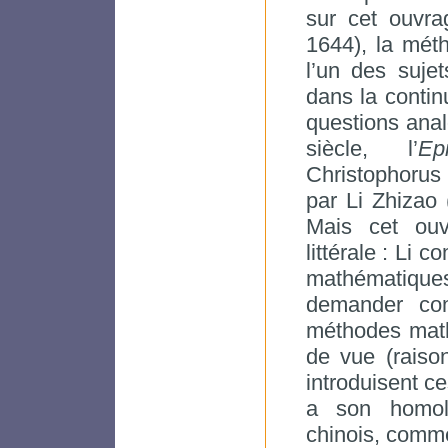
sur cet ouvra
1644), la méth
l’un des suje
dans la contin
questions anal
siècle, l’
Ep
Christophorus 
par Li Zhizao 
Mais cet ouv
littérale : Li 
mathématiques
demander com
méthodes math
de vue (raison
introduisent c
a son homol
chinois, comme