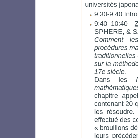
universités japona
9:30-9:40 Intr
9:40–10:40
SPHERE, & SA
Comment les
procédures ma
traditionnelles
sur la méthode
17e siècle.
Dans les
mathématique
chapitre appe
contenant 20 q
les résoudre.
effectué des 
« brouillons dé
leurs précéden